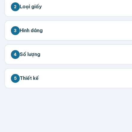
Loại giấy
2
Bristol
Giấy Couche
Giấy Kraft
Ivory
M
Hình dáng
3
Chữ Nhật
Tròn
Vuông
Số lượng
4
💡 Đặt càng nhiều giá càng tốt. Vui lòng liên hệ để 
Thiết kế
5
300
500
1,000
2,000
5,000
💡 Hỗ trợ AI, PDF, EPS, PSD, PNG (300dpi). Nếu chưa 
Hoặc nhập số lượng:
−
+
hộp