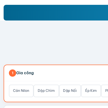
Gia công
1
Cán Nilon
Dập Chìm
Dập Nổi
Ép Kim
P