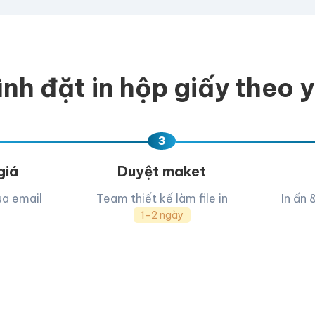
e hoặc
click để chọn
D, PNG, JPG (tối đa 50MB)
ình đặt in hộp giấy theo 
ua, team hỗ trợ thiết kế →
3
giá
Duyệt maket
ua email
Team thiết kế làm file in
In ấn 
1-2 ngày
Mẫu hộp giấy đựng đồng hồ 1