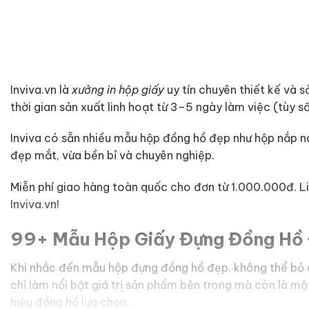
Inviva.vn là
xưởng in hộp giấy
uy tín chuyên thiết kế và 
thời gian sản xuất linh hoạt từ 3–5 ngày làm việc (tùy 
Inviva có sẵn nhiều mẫu hộp đồng hồ đẹp như hộp nắp n
đẹp mắt, vừa bền bỉ và chuyên nghiệp.
Miễn phí giao hàng toàn quốc cho đơn từ 1.000.000đ. L
Inviva.vn!
99+ Mẫu Hộp Giấy Đựng Đồng Hồ
Khi nhắc đến mẫu hộp đựng đồng hồ đẹp, không thể bỏ q
chỉ làm nổi bật giá trị sản phẩm bên trong mà còn là m
hiệu đồng hồ lựa chọn.