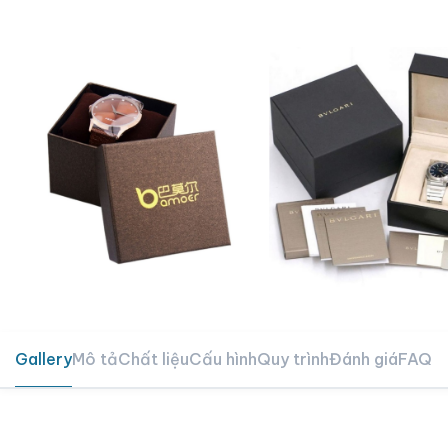
Gallery
Mô tả
Chất liệu
Cấu hình
Quy trình
Đánh giá
FAQ