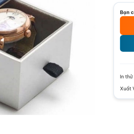
Bạn c
In th
Xuất 