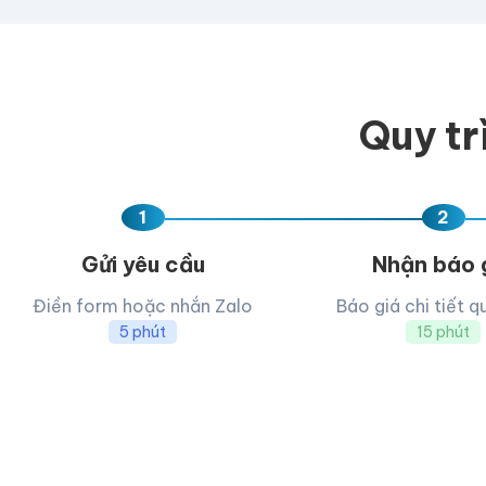
Kéo thả fil
AI, PDF, EPS, PS
Quy tr
Chưa có file?
Bỏ q
1
2
Gửi yêu cầu
Nhận báo 
Điền form hoặc nhắn Zalo
Báo giá chi tiết q
5 phút
15 phút