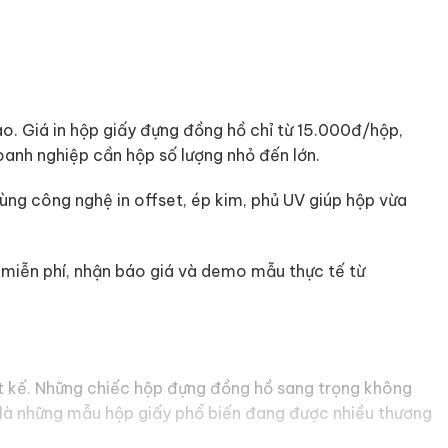
ao. Giá in hộp giấy đựng đồng hồ chỉ từ 15.000đ/hộp,
oanh nghiệp cần hộp số lượng nhỏ đến lớn.
ng công nghệ in offset, ép kim, phủ UV giúp hộp vừa
 miễn phí, nhận báo giá và demo mẫu thực tế từ
t kế. Những chiếc hộp đựng đồng hồ sang trọng không
y là những mẫu hộp giấy phổ biến đang được nhiều thương