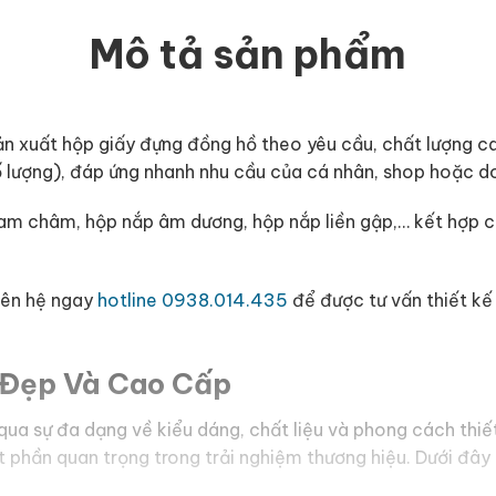
Mô tả sản phẩm
sản xuất hộp giấy đựng đồng hồ theo yêu cầu, chất lượng c
số lượng), đáp ứng nhanh nhu cầu của cá nhân, shop hoặc d
am châm, hộp nắp âm dương, hộp nắp liền gập,… kết hợp cù
iên hệ ngay
hotline 0938.014.435
để được tư vấn thiết kế
 Đẹp Và Cao Cấp
ua sự đa dạng về kiểu dáng, chất liệu và phong cách thiế
ột phần quan trọng trong trải nghiệm thương hiệu. Dưới đâ