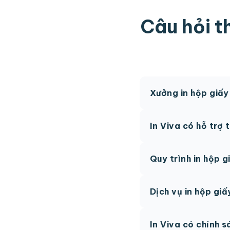
Câu hỏi t
Xưởng in hộp giấy
In Viva nhận in ấn h
In Viva có hỗ trợ
Có. In Viva hỗ trợ t
Quy trình in hộp g
Quy trình đặt in ấn 
Dịch vụ in hộp giấ
maket 3D → tiến hàn
Có. In Viva có chính
In Viva có chính 