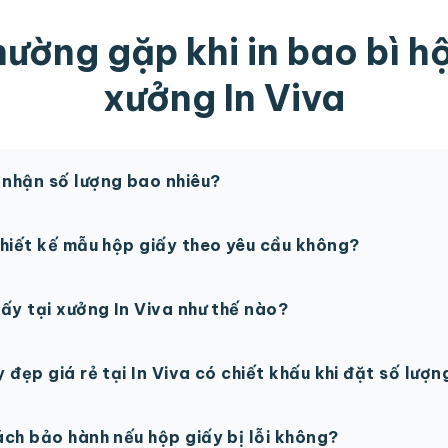
hường gặp khi in bao bì hộ
xưởng In Viva
 nhận số lượng bao nhiêu?
ộp giấy theo yêu cầu từ 100 sản phẩm.
 thiết kế mẫu hộp giấy theo yêu cầu không?
hiết kế in ấn hộp giấy riêng theo yêu cầu khách hàng.
iấy tại xưởng In Viva như thế nào?
hộp giấy gồm: gửi yêu cầu thiết kế và số lượng → nhận báo 
y đẹp giá rẻ tại In Viva có chiết khấu khi đặt số lượ
h in ấn, gia công tại xưởng → đóng gói và giao hàng tận n
 sách chiết khấu cao lên đến 30% khi đặt số lượng nhiều.
sách bảo hành nếu hộp giấy bị lỗi không?