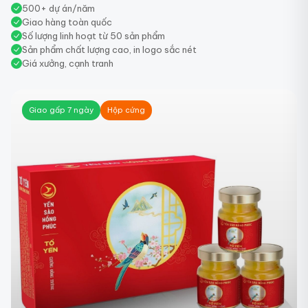
500+ dự án/năm
Giao hàng toàn quốc
Số lượng linh hoạt từ 50 sản phẩm
Sản phẩm chất lượng cao, in logo sắc nét
Giá xưởng, cạnh tranh
Ép kim
Giao gấp 7 ngày
Ép kim
Giao gấp 7 ngày
Giao gấp 7 ngày
Hộp cứng
Hộp cứng