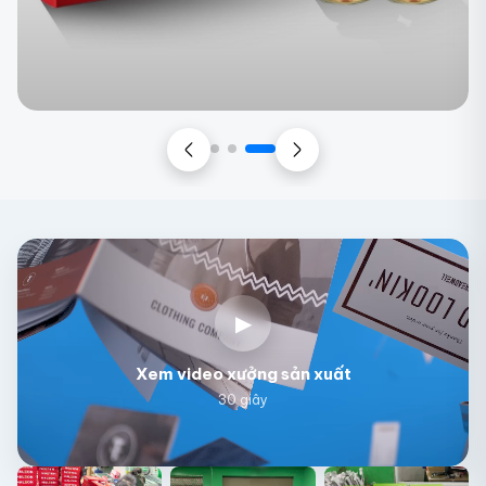
▶
Xem video xưởng sản xuất
30 giây