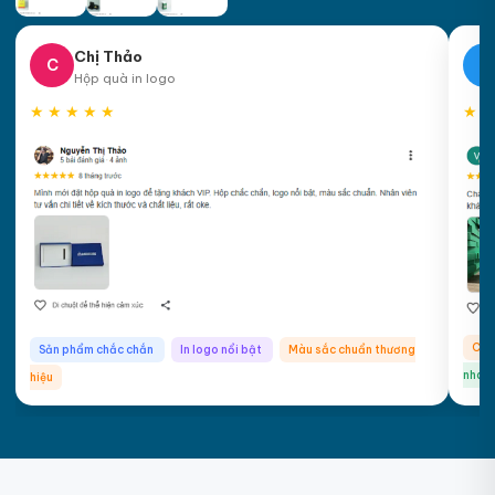
+7
Chị Thảo
C
A
Hộp quà in logo
★
★
★
★
★
★
★
Chấ
Sản phẩm chắc chắn
In logo nổi bật
Màu sắc chuẩn thương
nhan
hiệu