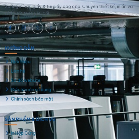
Xưởng in hộp giấy & túi giấy cao cấp. Chuyên thiết kế, in ấn và
sản xuất theo yêu cầu.
HƯỚNG DẪN
Giới thiệu
Liên hệ
Sơ đồ website
Điều khoản sử dụng
Chính sách bảo mật
SẢN PHẨM & DỊCH VỤ
In Hộp Cứng