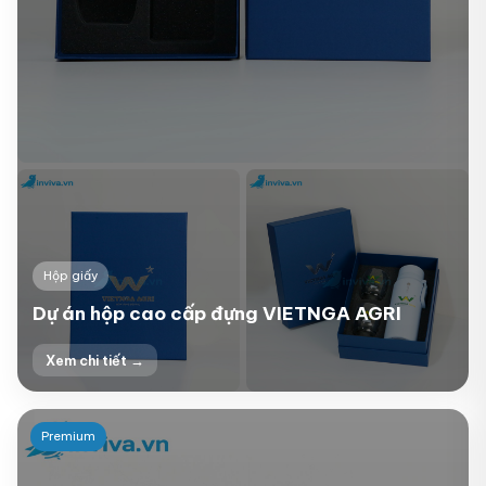
Hộp giấy
Dự án hộp cao cấp đựng VIETNGA AGRI
Xem chi tiết →
+4
Premium