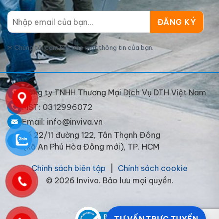
✉
Chúng tôi cam kết bảo mật thông tin của bạn.
Công ty TNHH Thương Mại Dịch Vụ DTH Việt Nam
MST: 0312996072
Email: info@inviva.vn
Số 22/11 đường 122, Tân Thạnh Đông
(xã An Phú Hòa Đông mới), TP. HCM
Chính sách biên tập
|
Chính sách cookie
© 2026 Inviva. Bảo lưu mọi quyền.
TƯ VẤN TRỰC TUYẾN