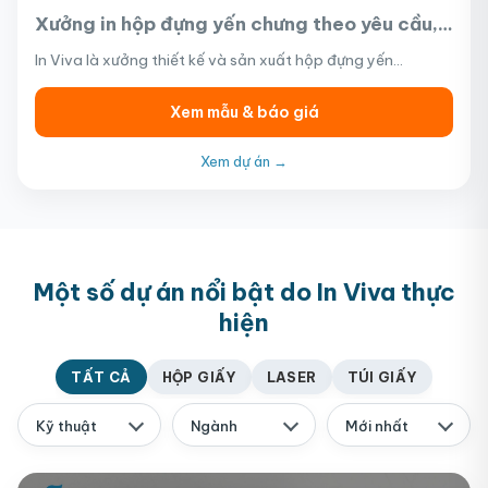
Xưởng in hộp đựng yến chưng theo yêu cầu,
giá tốt từ 15.000đ/hộp tại TP.HCM
In Viva là xưởng thiết kế và sản xuất hộp đựng yến…
Xem mẫu & báo giá
Xem dự án →
Một số dự án nổi bật do In Viva thực
hiện
TẤT CẢ
HỘP GIẤY
LASER
TÚI GIẤY