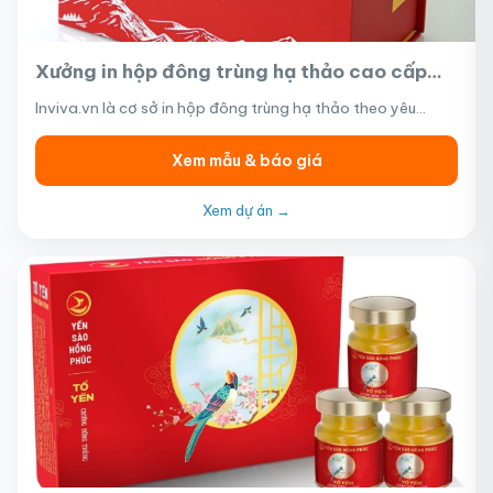
Xưởng in hộp đông trùng hạ thảo cao cấp
theo yêu cầu, giá tốt từ 20.000đ/hộp tại
Inviva.vn là cơ sở in hộp đông trùng hạ thảo theo yêu…
TP.HCM
Xem mẫu & báo giá
Xem dự án →