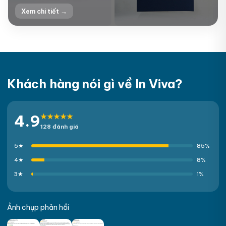
Xem chi tiết →
+3
Khách hàng nói gì về In Viva?
4.9
★★★★★
128 đánh giá
5★
85%
4★
8%
3★
1%
Ảnh chụp phản hồi