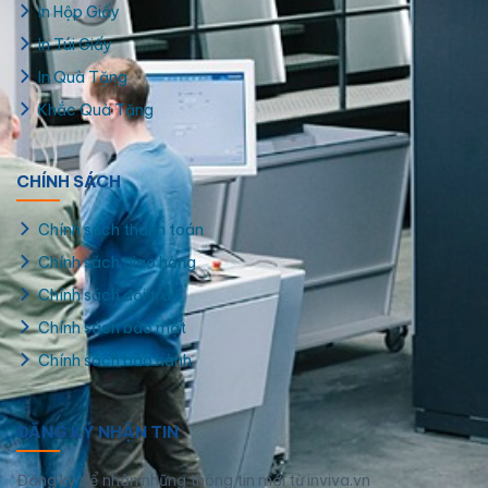
In Hộp Giấy
In Túi Giấy
In Quà Tặng
Khắc Quà Tặng
CHÍNH SÁCH
Chính sách thanh toán
Chính sách giao hàng
Chính sách đổi trả
Chính sách bảo mật
Chính sách bảo hành
ĐĂNG KÝ NHẬN TIN
Đăng ký để nhận những thông tin mới từ inviva.vn