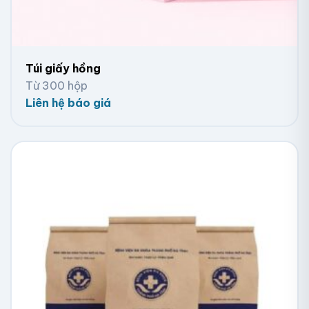
Túi giấy hồng
Từ 300 hộp
Liên hệ báo giá
In túi giấy mỹ thẩm viện, spa cao cấp
Kích thước
Kích thước của túi giấy spa có thể tùy chỉnh dựa vào
sản phẩm cần đựng hoặc mục đích sử dụng của chủ
spa, thẩm mỹ viện. Một số kích thước túi giấy thẩm
mỹ viện, spa phổ biến: