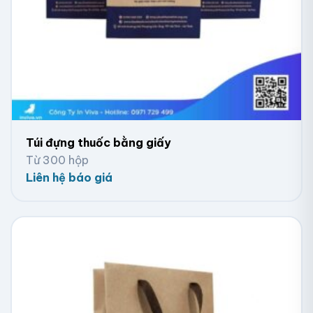
Đựng serum mini, son môi:
10x10x5cm.
Đựng bộ dưỡng da cơ bản:
15x20x8cm.
Đựng combo chăm sóc da/set quà tặng spa:
25x35x10cm.
Ngoài ra, bạn có thể yêu cầu xưởng tùy chỉnh kích
thước để phù hợp đựng sản phẩm riêng biệt đang kinh
doanh. Việc chọn đúng kích thước giúp túi không bị
thừa hoặc quá chật, đảm bảo tính thẩm mỹ và dễ
Túi đựng thuốc bằng giấy
đóng gói.
Từ 300 hộp
Liên hệ báo giá