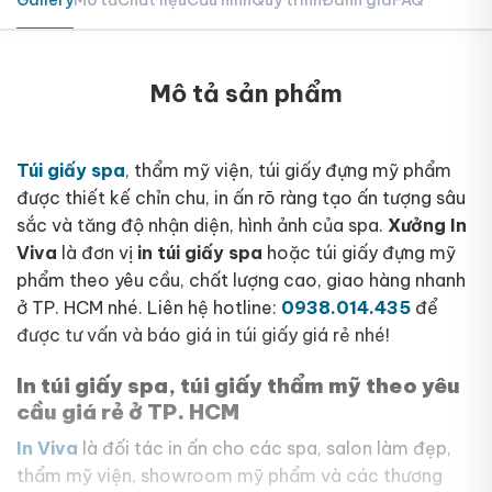
Mô tả sản phẩm
Túi giấy spa
, thẩm mỹ viện, túi giấy đựng mỹ phẩm
được thiết kế chỉn chu, in ấn rõ ràng tạo ấn tượng sâu
sắc và tăng độ nhận diện, hình ảnh của spa.
Xưởng In
Viva
là đơn vị
in túi giấy spa
hoặc túi giấy đựng mỹ
phẩm theo yêu cầu, chất lượng cao, giao hàng nhanh
ở TP. HCM nhé. Liên hệ hotline:
0938.014.435
để
được tư vấn và báo giá in túi giấy giá rẻ nhé!
In túi giấy spa, túi giấy thẩm mỹ theo yêu
cầu giá rẻ ở TP. HCM
In Viva
là đối tác in ấn cho các spa, salon làm đẹp,
thẩm mỹ viện, showroom mỹ phẩm và các thương