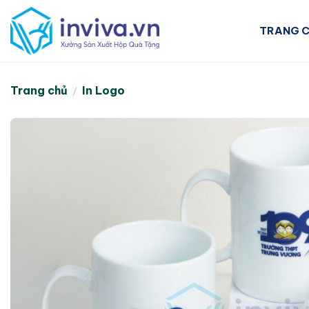
Skip
to
TRANG 
content
Trang chủ
In Logo
/