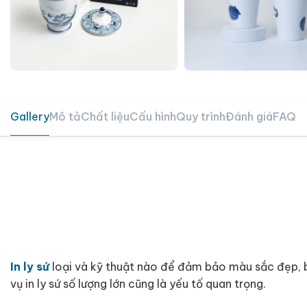
Gallery
Mô tả
Chất liệu
Cấu hình
Quy trình
Đánh giá
FAQ
In ly sứ
loại và kỹ thuật nào để đảm bảo màu sắc đẹp, bề
vụ in ly sứ số lượng lớn cũng là yếu tố quan trọng.