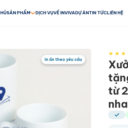
CHỦ
SẢN PHẨM
DỊCH VỤ
VỀ INVIVA
DỰ ÁN
TIN TỨC
LIÊN HỆ
★
★
★
In ấn theo yêu cầu
Xưở
tặn
từ 
nha