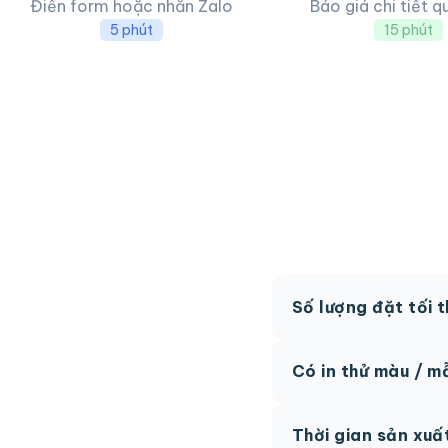
Điền form hoặc nhắn Zalo
Báo giá chi tiết q
5 phút
15 phút
Số lượng đặt tối 
MOQ từ 300 hộp tùy
Có in thử màu / m
Có, chúng tôi hỗ trợ 
Thời gian sản xuấ
thức.