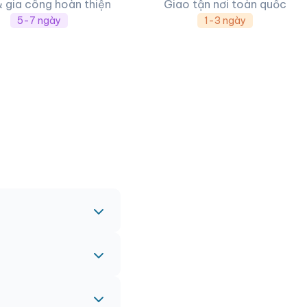
& gia công hoàn thiện
Giao tận nơi toàn quốc
5-7 ngày
1-3 ngày
c nhau.
nh vào đơn hàng chính