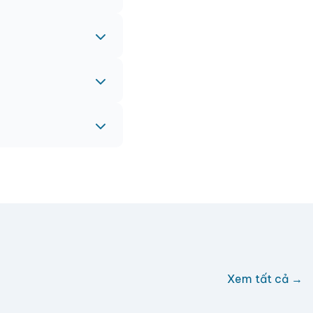
 gấp, vui lòng liên
eam sẽ hỗ trợ miễn
c hỗ trợ phí ship.
Xem tất cả →