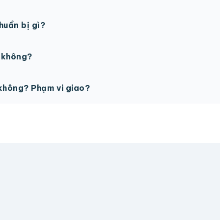
gày làm việc sau khi duyệt maket. Có thể rút ngắn nếu cần
chuẩn bị gì?
PSD với độ phân giải 300dpi. Nếu chưa có file thiết kế, t
ế không?
ỗ trợ miễn phí cho tất cả đơn hàng.
không? Phạm vi giao?
vận chuyển tính theo địa chỉ nhận hàng. Đơn lớn có thể đượ