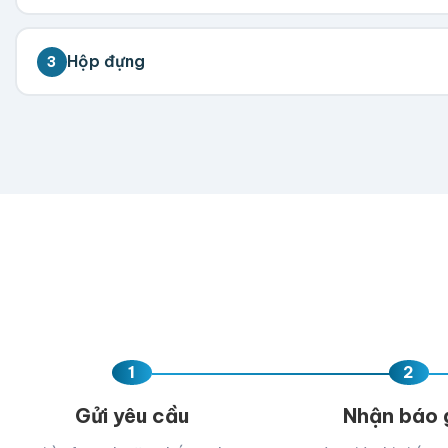
💡 Hỗ trợ AI, PDF, EPS, PSD, PNG (300dpi). Nếu chưa 
Hộp đựng
3
Có Hộp Đựng
Không Hộp Đựng
Kéo thả fil
AI, PDF, EPS, PS
Chưa có file?
Bỏ q
1
2
Gửi yêu cầu
Nhận báo 