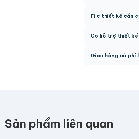
Thông thường 7-10 n
File thiết kế cần 
hệ để được tư vấn.
AI, PDF vector hoặc 
Có hỗ trợ thiết k
phí.
Có, team thiết kế h
Giao hàng có phí 
Giao toàn quốc, phí 
Sản phẩm liên quan