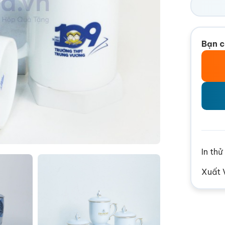
Bạn c
In th
Xuất 