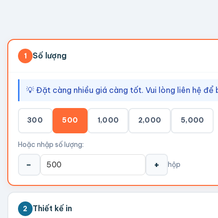
Số lượng
1
💡 Đặt càng nhiều giá càng tốt. Vui lòng liên hệ để 
300
500
1,000
2,000
5,000
Hoặc nhập số lượng:
−
+
hộp
Thiết kế in
2