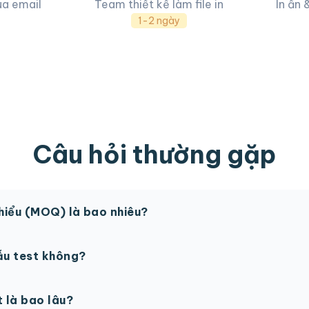
ua email
Team thiết kế làm file in
In ấn 
1-2 ngày
Câu hỏi thường gặp
thiểu (MOQ) là bao nhiêu?
 sản phẩm. Một số sản phẩm đặc biệt có thể có MOQ khá
ẫu test không?
in thử trước khi sản xuất đại trà. Chi phí in thử sẽ được tí
t là bao lâu?