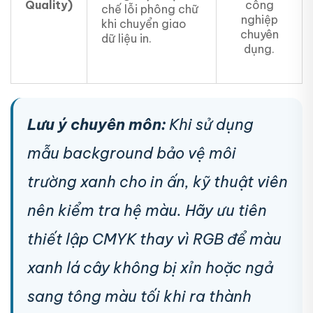
Quality)
công
chế lỗi phông chữ
nghiệp
khi chuyển giao
chuyên
dữ liệu in.
dụng.
Lưu ý chuyên môn:
Khi sử dụng
mẫu background bảo vệ môi
trường xanh cho in ấn, kỹ thuật viên
nên kiểm tra hệ màu. Hãy ưu tiên
thiết lập CMYK thay vì RGB để màu
xanh lá cây không bị xỉn hoặc ngả
sang tông màu tối khi ra thành