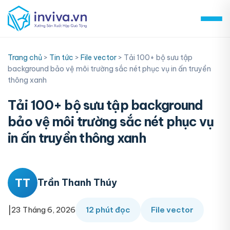
Skip
to
content
Trang chủ
>
Tin tức
>
File vector
>
Tải 100+ bộ sưu tập
background bảo vệ môi trường sắc nét phục vụ in ấn truyền
thông xanh
Tải 100+ bộ sưu tập background
bảo vệ môi trường sắc nét phục vụ
in ấn truyền thông xanh
TT
Trần Thanh Thúy
|
23 Tháng 6, 2026
12 phút đọc
File vector