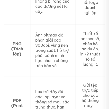
không bị răng cưa
nổi logo
các đường nét lá
doanh
cây.
nghiệp.
Thiết kế
Ảnh bitmap độ
banner số,
phân giải cao
PNG
chèn hồ
300dpi, vùng nền
(Tách
sơ dự án,
trong suốt, hỗ trợ
lớp)
in kỹ thuật
phối cảnh minh
số số
họa nhanh chóng
lượng ít.
trên bản vẽ.
Gửi tệp
trực tiếp
Lưu trữ đầy đủ
cho các
các lớp layer và
PDF
hệ thống
thông số màu sắc
(Print
máy in
trung thực, hạn