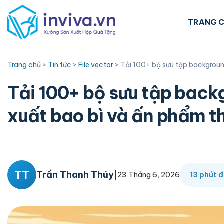
Skip
to
TRANG 
content
Trang chủ
>
Tin tức
>
File vector
>
Tải 100+ bộ sưu tập backgroun
Tải 100+ bộ sưu tập back
xuất bao bì và ấn phẩm t
TT
Trần Thanh Thúy
|
23 Tháng 6, 2026
13 phút 