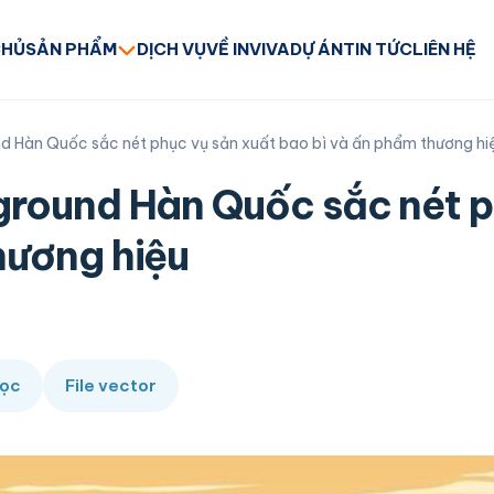
CHỦ
SẢN PHẨM
DỊCH VỤ
VỀ INVIVA
DỰ ÁN
TIN TỨC
LIÊN HỆ
d Hàn Quốc sắc nét phục vụ sản xuất bao bì và ấn phẩm thương hi
ground Hàn Quốc sắc nét p
hương hiệu
đọc
File vector