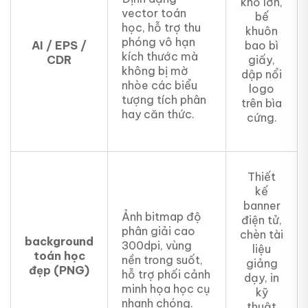
khổ lớn,
vector toán
bế
học, hỗ trợ thu
khuôn
phóng vô hạn
AI / EPS /
bao bì
kích thước mà
CDR
giấy,
không bị mờ
dập nổi
nhòe các biểu
logo
tượng tích phân
trên bìa
hay căn thức.
cứng.
Thiết
kế
banner
Ảnh bitmap độ
điện tử,
phân giải cao
chèn tài
background
300dpi, vùng
liệu
toán học
nền trong suốt,
giảng
đẹp (PNG)
hỗ trợ phối cảnh
dạy, in
minh họa học cụ
kỹ
nhanh chóng.
thuật