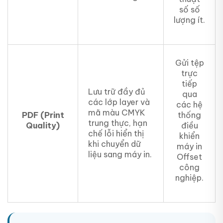
số số
lượng ít.
Gửi tệp
trực
tiếp
Lưu trữ đầy đủ
qua
các lớp layer và
các hệ
mã màu CMYK
PDF (Print
thống
trung thực, hạn
Quality)
điều
chế lỗi hiển thị
khiển
khi chuyển dữ
máy in
liệu sang máy in.
Offset
công
nghiệp.