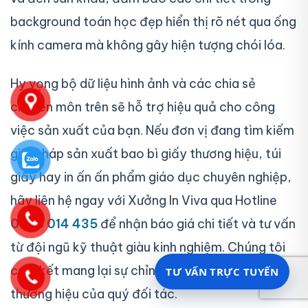
background toán học đẹp hiển thị rõ nét qua ống
kính camera mà không gây hiện tượng chói lóa.
Hy vọng bộ dữ liệu hình ảnh và các chia sẻ
chuyên môn trên sẽ hỗ trợ hiệu quả cho công
việc sản xuất của bạn. Nếu đơn vị đang tìm kiếm
giải pháp sản xuất bao bì giấy thương hiệu, túi
giấy hay in ấn ấn phẩm giáo dục chuyên nghiệp,
hãy liên hệ ngay với Xưởng In Viva qua Hotline
0938 014 435
để nhận báo giá chi tiết và tư vấn
từ đội ngũ kỹ thuật giàu kinh nghiệm. Chúng tôi
cam kết mang lại sự chỉn chu cho từng sản phẩm
TƯ VẤN TRỰC TUYẾN
thương hiệu của quý đối tác.