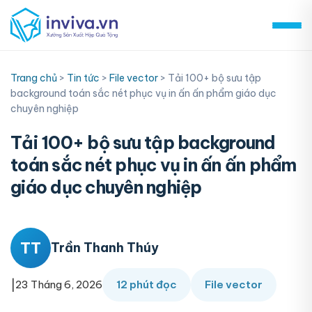
Skip
to
content
Trang chủ
>
Tin tức
>
File vector
>
Tải 100+ bộ sưu tập
background toán sắc nét phục vụ in ấn ấn phẩm giáo dục
chuyên nghiệp
Tải 100+ bộ sưu tập background
toán sắc nét phục vụ in ấn ấn phẩm
giáo dục chuyên nghiệp
TT
Trần Thanh Thúy
|
23 Tháng 6, 2026
12 phút đọc
File vector