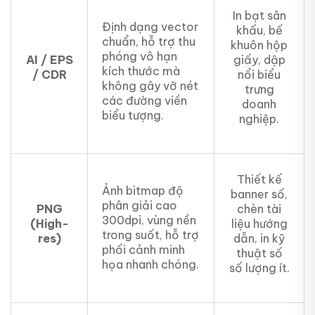
In bạt sân
Định dạng vector
khấu, bế
chuẩn, hỗ trợ thu
khuôn hộp
phóng vô hạn
AI / EPS
giấy, dập
kích thước mà
/ CDR
nổi biểu
không gây vỡ nét
trưng
các đường viền
doanh
biểu tượng.
nghiệp.
Thiết kế
Ảnh bitmap độ
banner số,
phân giải cao
PNG
chèn tài
300dpi, vùng nền
(High-
liệu hướng
trong suốt, hỗ trợ
res)
dẫn, in kỹ
phối cảnh minh
thuật số
họa nhanh chóng.
số lượng ít.