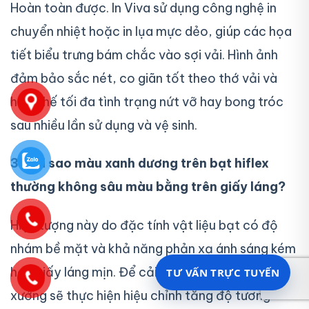
Hoàn toàn được. In Viva sử dụng công nghệ in
chuyển nhiệt hoặc in lụa mực dẻo, giúp các họa
tiết biểu trưng bám chắc vào sợi vải. Hình ảnh
đảm bảo sắc nét, co giãn tốt theo thớ vải và
hạn chế tối đa tình trạng nứt vỡ hay bong tróc
sau nhiều lần sử dụng và vệ sinh.
3. Tại sao màu xanh dương trên bạt hiflex
thường không sâu màu bằng trên giấy láng?
Hiện tượng này do đặc tính vật liệu bạt có độ
nhám bề mặt và khả năng phản xạ ánh sáng kém
hơn giấy láng mịn. Để cải thiện, kỹ thuật viên tại
TƯ VẤN TRỰC TUYẾN
xưởng sẽ thực hiện hiệu chỉnh tăng độ tương