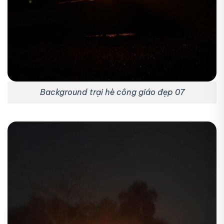
Background trại hè công giáo đẹp 07