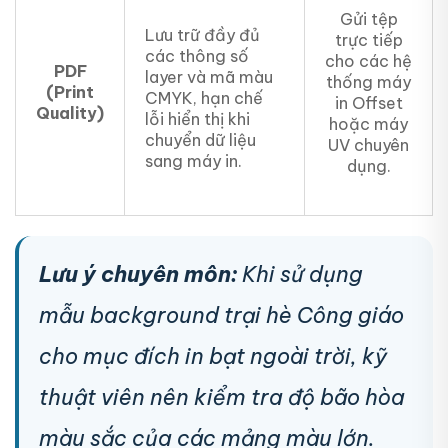
Gửi tệp
Lưu trữ đầy đủ
trực tiếp
các thông số
cho các hệ
PDF
layer và mã màu
thống máy
(Print
CMYK, hạn chế
in Offset
Quality)
lỗi hiển thị khi
hoặc máy
chuyển dữ liệu
UV chuyên
sang máy in.
dụng.
Lưu ý chuyên môn:
Khi sử dụng
mẫu background trại hè Công giáo
cho mục đích in bạt ngoài trời, kỹ
thuật viên nên kiểm tra độ bão hòa
màu sắc của các mảng màu lớn.