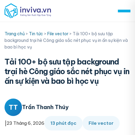
Skip
to
content
Trang chủ
>
Tin tức
>
File vector
>
Tải 100+ bộ sưu tập
background trại hè Công giáo sắc nét phục vụ in ấn sự kiện và
bao bì học vụ
Tải 100+ bộ sưu tập background
trại hè Công giáo sắc nét phục vụ in
ấn sự kiện và bao bì học vụ
TT
Trần Thanh Thúy
|
23 Tháng 6, 2026
13 phút đọc
File vector