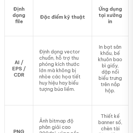
Định
Ứng dụng
dạng
tại xưởng
Đặc điểm kỹ thuật
file
in
In bạt sân
Định dạng vector
khấu, bế
chuẩn, hỗ trợ thu
khuôn bao
AI /
phóng kích thước
bì giấy,
EPS /
lớn mà không bị
dập nổi
CDR
nhòe các họa tiết
biểu trưng
huy hiệu hay biểu
trên nắp
tượng búa liềm.
hộp.
Thiết kế
Ảnh bitmap độ
banner số,
phân giải cao
chèn tài
PNG