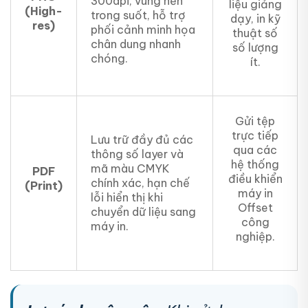
300dpi, vùng nền
liệu giảng
(High-
trong suốt, hỗ trợ
dạy, in kỹ
res)
phối cảnh minh họa
thuật số
chân dung nhanh
số lượng
chóng.
ít.
Gửi tệp
trực tiếp
Lưu trữ đầy đủ các
qua các
thông số layer và
hệ thống
mã màu CMYK
PDF
điều khiển
chính xác, hạn chế
(Print)
máy in
lỗi hiển thị khi
Offset
chuyển dữ liệu sang
công
máy in.
nghiệp.