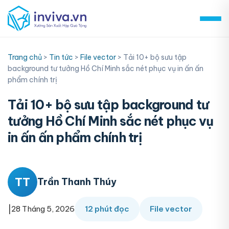
Skip
to
content
Trang chủ
>
Tin tức
>
File vector
>
Tải 10+ bộ sưu tập
background tư tưởng Hồ Chí Minh sắc nét phục vụ in ấn ấn
phẩm chính trị
Tải 10+ bộ sưu tập background tư
tưởng Hồ Chí Minh sắc nét phục vụ
in ấn ấn phẩm chính trị
TT
Trần Thanh Thúy
|
28 Tháng 5, 2026
12 phút đọc
File vector