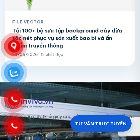
FILE VECTOR
Tải 100+ bộ sưu tập background cây dừa
sắc nét phục vụ sản xuất bao bì và ấn
phẩm truyền thông
24/06/2026 · 12 phút đọc
Xưởng in hộp giấy & túi giấy cao cấp. Chuyên thiết kế, in ấn và
TƯ VẤN TRỰC TUYẾN
sản xuất theo yêu cầu.