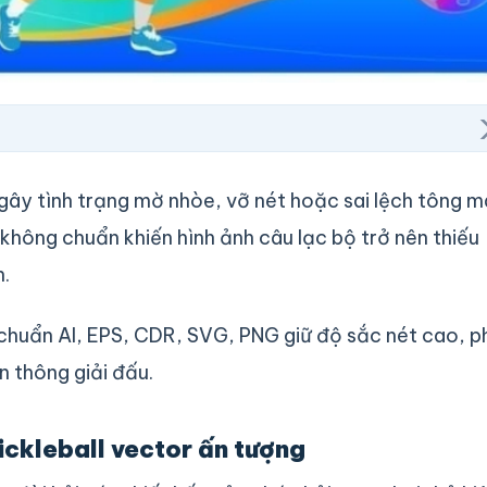
gây tình trạng mờ nhòe, vỡ nét hoặc sai lệch tông 
e không chuẩn khiến hình ảnh câu lạc bộ trở nên thiếu
n.
 chuẩn AI, EPS, CDR, SVG, PNG giữ độ sắc nét cao, 
n thông giải đấu.
ckleball vector ấn tượng