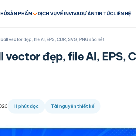
CHỦ
SẢN PHẨM
DỊCH VỤ
VỀ INVIVA
DỰ ÁN
TIN TỨC
LIÊN HỆ
ball vector đẹp, file AI, EPS, CDR, SVG, PNG sắc nét
 vector đẹp, file AI, EPS,
2026
11 phút đọc
Tài nguyên thiết kế