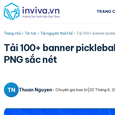
Skip
to
TRANG 
content
Trang chủ
>
Tin tức
>
Tài nguyên thiết kế
>
Tải 100+ banner pickle
Tải 100+ banner pickleball
PNG sắc nét
TN
Thuan Nguyen
|
- Chuyên gia bao bì
20 Tháng 6, 