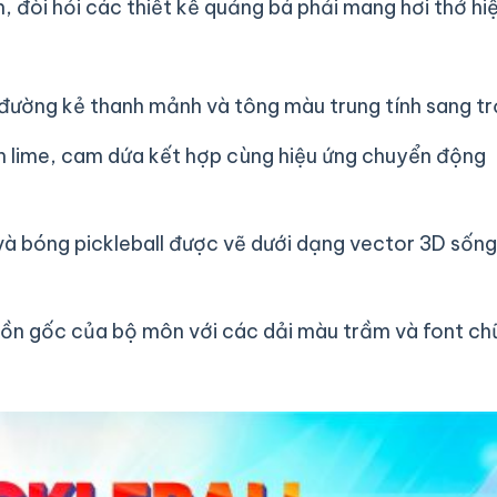
h, đòi hỏi các thiết kế quảng bá phải mang hơi thở hi
c đường kẻ thanh mảnh và tông màu trung tính sang tr
nh lime, cam dứa kết hợp cùng hiệu ứng chuyển động
và bóng pickleball được vẽ dưới dạng vector 3D sống
uồn gốc của bộ môn với các dải màu trầm và font ch