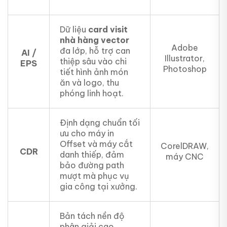
Dữ liệu
card visit
nhà hàng vector
Adobe
đa lớp, hỗ trợ can
AI /
Illustrator,
thiệp sâu vào chi
EPS
Photoshop
tiết hình ảnh món
ăn và logo, thu
phóng linh hoạt.
Định dạng chuẩn tối
ưu cho máy in
Offset và máy cắt
CorelDRAW,
CDR
danh thiếp, đảm
máy CNC
bảo đường path
mượt mà phục vụ
gia công tại xưởng.
Bản tách nền độ
phân giải cao