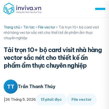
Skip
to
content
Trang chủ
>
Tin tức
>
File vector
>
Tải trọn 10+ bộ card visit
nhà hàng vector sắc nét cho thiết kế ấn phẩm ẩm thực
chuyên nghiệp
Tải trọn 10+ bộ card visit nhà hàng
vector sắc nét cho thiết kế ấn
phẩm ẩm thực chuyên nghiệp
TT
Trần Thanh Thúy
|
26 Tháng 5, 2026
13 phút đọc
File vector