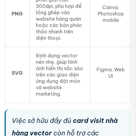
300dpi, phù hợp để
Canva,
lồng ghép vào
PNG
Photoshop
website hàng quán
mobile
hoặc các bản phác
thảo nhanh trên
điện thoại.
Định dạng vector
nén nhẹ, giúp hình
ảnh hiển thị sắc sảo
Figma, Web
SVG
trên các giao diện
UI
ứng dụng đặt món
và website
marketing.
Việc sở hữu đầy đủ
card visit nhà
hàng vector
còn hỗ trợ các