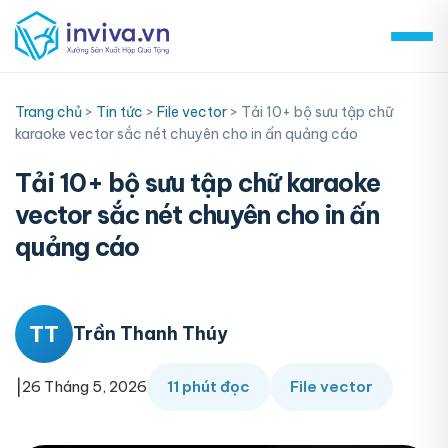
Skip
to
content
Trang chủ
>
Tin tức
>
File vector
>
Tải 10+ bộ sưu tập chữ
karaoke vector sắc nét chuyên cho in ấn quảng cáo
Tải 10+ bộ sưu tập chữ karaoke
vector sắc nét chuyên cho in ấn
quảng cáo
TT
Trần Thanh Thúy
|
26 Tháng 5, 2026
11 phút đọc
File vector