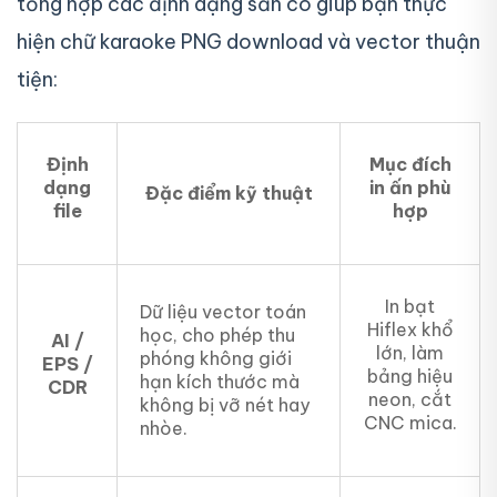
tổng hợp các định dạng sẵn có giúp bạn thực
hiện chữ karaoke PNG download và vector thuận
tiện:
Định
Mục đích
dạng
in ấn phù
Đặc điểm kỹ thuật
file
hợp
In bạt
Dữ liệu vector toán
Hiflex khổ
học, cho phép thu
AI /
lớn, làm
phóng không giới
EPS /
bảng hiệu
hạn kích thước mà
CDR
neon, cắt
không bị vỡ nét hay
CNC mica.
nhòe.