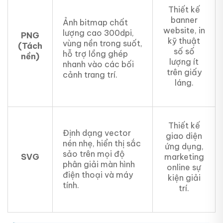
Thiết kế
banner
Ảnh bitmap chất
website, in
lượng cao 300dpi,
PNG
kỹ thuật
vùng nền trong suốt,
(Tách
số số
hỗ trợ lồng ghép
nền)
lượng ít
nhanh vào các bối
trên giấy
cảnh trang trí.
láng.
Thiết kế
Định dạng vector
giao diện
nén nhẹ, hiển thị sắc
ứng dụng,
sảo trên mọi độ
SVG
marketing
phân giải màn hình
online sự
điện thoại và máy
kiện giải
tính.
trí.