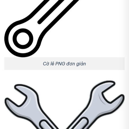
Cờ lê PNG đơn giản