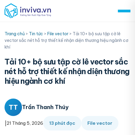
Skip
to
content
Trang chủ
>
Tin tức
>
File vector
>
Tải 10+ bộ sưu tập cờ lê
vector sắc nét hỗ trợ thiết kế nhận diện thương hiệu ngành cơ
khí
Tải 10+ bộ sưu tập cờ lê vector sắc
nét hỗ trợ thiết kế nhận diện thương
hiệu ngành cơ khí
TT
Trần Thanh Thúy
|
21 Tháng 5, 2026
13 phút đọc
File vector