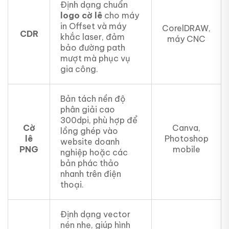
Định dạng chuẩn
logo cờ lê
cho máy
in Offset và máy
CorelDRAW,
CDR
khắc laser, đảm
máy CNC
bảo đường path
mượt mà phục vụ
gia công.
Bản tách nền độ
phân giải cao
300dpi, phù hợp để
Cờ
Canva,
lồng ghép vào
lê
Photoshop
website doanh
PNG
mobile
nghiệp hoặc các
bản phác thảo
nhanh trên điện
thoại.
Định dạng vector
nén nhẹ, giúp hình