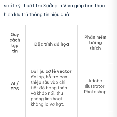
soát kỹ thuật tại Xưởng In Viva giúp bạn thực
hiện lưu trữ thông tin hiệu quả:
Quy
Phần mềm
cách
tương
Đặc tính đồ họa
tệp
thích
tin
Dữ liệu
cờ lê vector
đa lớp, hỗ trợ can
Adobe
thiệp sâu vào chi
AI /
Illustrator,
tiết độ bóng thép
EPS
Photoshop
và khớp nối, thu
phóng linh hoạt
không lo vỡ hạt.