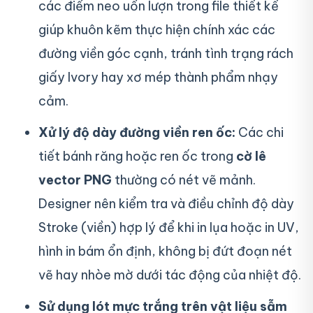
các điểm neo uốn lượn trong file thiết kế
giúp khuôn kẽm thực hiện chính xác các
đường viền góc cạnh, tránh tình trạng rách
giấy Ivory hay xơ mép thành phẩm nhạy
cảm.
Xử lý độ dày đường viền ren ốc:
Các chi
tiết bánh răng hoặc ren ốc trong
cờ lê
vector PNG
thường có nét vẽ mảnh.
Designer nên kiểm tra và điều chỉnh độ dày
Stroke (viền) hợp lý để khi in lụa hoặc in UV,
hình in bám ổn định, không bị đứt đoạn nét
vẽ hay nhòe mờ dưới tác động của nhiệt độ.
Sử dụng lót mực trắng trên vật liệu sẫm