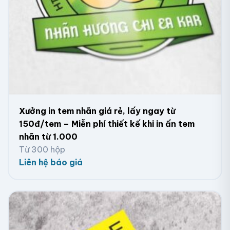
Xưởng in tem nhãn giá rẻ, lấy ngay từ
150đ/tem – Miễn phí thiết kế khi in ấn tem
nhãn từ 1.000
Từ 300 hộp
Decal màu trong suốt
Liên hệ báo giá
Decal màu trong suốt khác với decal màu đục vì nó
không làm chắn ánh sáng mà chỉ giảm đến 30% ánh
sáng mặt trời. Khi sử dụng để dán hộp đèn, decal màu
trong suốt sẽ tối ưu hóa hiệu quả của nó. Ngoài ra, khi