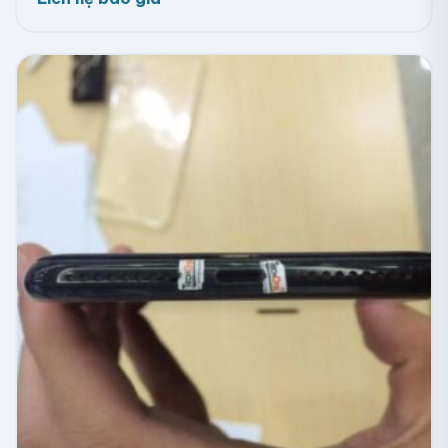
Decal 7 màu
Decal 7 màu tỏa sáng với nhiều màu sắc lấp lánh,
giống như kim loại với sự pha trộn đa dạng của các
màu sắc. Từ mọi góc nhìn, nó hiển thị màu sắc khác
nhau dưới ánh sáng ban ngày và ban đêm. Với vân 3D
ẩn bên trong, Decal 7 màu mang đến chiều sâu và
màu sắc lấp lánh đặc trưng của kim loại.
Decal đơn màu
Giấy decal đơn màu được sử dụng để dán trên thùng
hàng hoặc sản phẩm, giúp phân biệt mã hàng theo
màu sắc và tránh nhầm lẫn. Kích thước của decal là