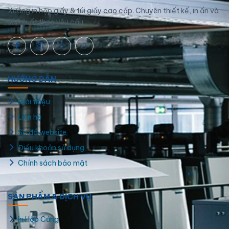
Xưởng in hộp giấy & túi giấy cao cấp. Chuyên thiết kế, in ấn và
sản xuất theo yêu cầu.
HƯỚNG DẪN
Giới thiệu
Liên hệ
Sơ đồ website
Điều khoản sử dụng
Chính sách bảo mật
Decal màu dán kính
SẢN PHẨM & DỊCH VỤ
Decal màu dán kính là lớp nhựa PVC mỏng được phủ
In Hộp Cứng