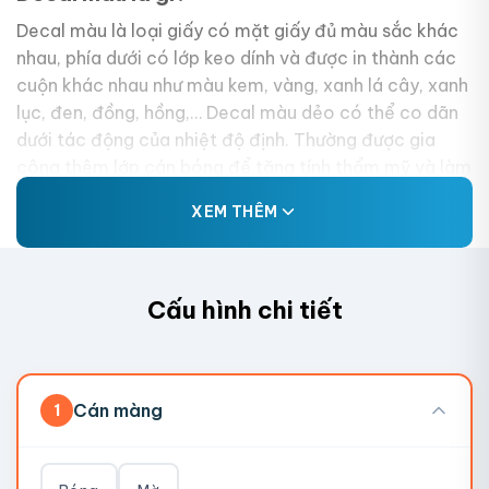
Decal màu là loại giấy có mặt giấy đủ màu sắc khác
nhau, phía dưới có lớp keo dính và được in thành các
cuộn khác nhau như màu kem, vàng, xanh lá cây, xanh
lục, đen, đồng, hồng,… Decal màu dẻo có thể co dãn
dưới tác động của nhiệt độ định. Thường được gia
công thêm lớp cán bóng để tăng tính thẩm mỹ và làm
nổi bật màu sắc.
XEM THÊM
Cấu hình chi tiết
Cán màng
1