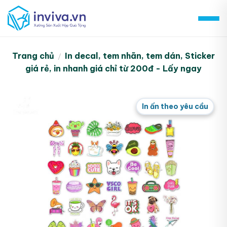
Skip
to
content
Trang chủ
In decal, tem nhãn, tem dán, Sticker
/
giá rẻ, in nhanh giá chỉ từ 200đ - Lấy ngay
In ấn theo yêu cầu