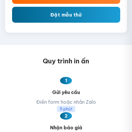
độ bền màu lâu dài.
Đặt mẫu thử
Quy trình in ấn
1
Gửi yêu cầu
Điền form hoặc nhắn Zalo
5 phút
2
Nhận báo giá