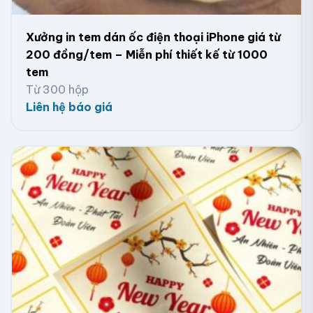
100mm ngang và 50mm dọc, được gia công thành
phẩm quấn vào lõi giấy có đường kính 25mm, 45mm,
Xưởng in tem dán ốc điện thoại iPhone giá từ
76mm tùy theo yêu cầu của từng khách hàng.
200 đồng/tem – Miễn phí thiết kế từ 1000
tem
Từ 300 hộp
Liên hệ báo giá