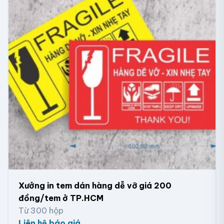
dùng để trang trí kính mà không cần che ánh sáng,
decal xuyên đèn này cũng rất thích hợp với sự kết hợp
giữa màu sắc và ánh sáng.
Decal 7 màu
Xưởng in tem dán hàng dễ vỡ giá 200
đồng/tem ở TP.HCM
Từ 300 hộp
Liên hệ báo giá