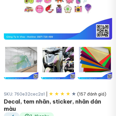
+6
★
★
★
★
★
SKU: 760e32cec2a1
|
(157 đánh giá)
Decal, tem nhãn, sticker, nhãn dán
màu