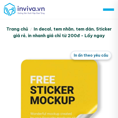
Skip
to
content
Trang chủ
In decal, tem nhãn, tem dán, Sticker
/
giá rẻ, in nhanh giá chỉ từ 200đ - Lấy ngay
In ấn theo yêu cầu