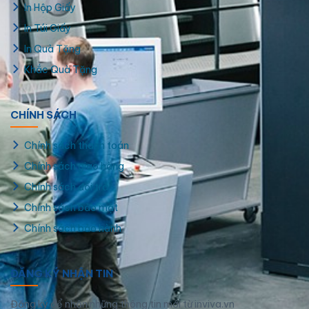
In Hộp Giấy
In Túi Giấy
In Quà Tặng
Khắc Quà Tặng
CHÍNH SÁCH
Chính sách thanh toán
Chính sách giao hàng
Chính sách đổi trả
Chính sách bảo mật
Chính sách bảo hành
ĐĂNG KÝ NHẬN TIN
Đăng ký để nhận những thông tin mới từ inviva.vn