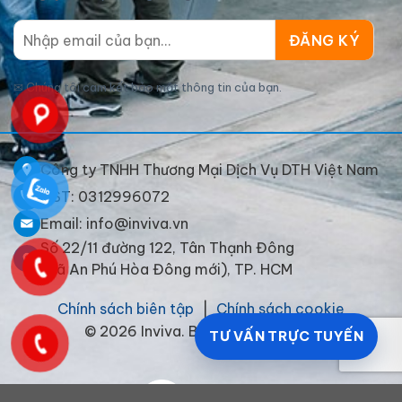
✉
Chúng tôi cam kết bảo mật thông tin của bạn.
Công ty TNHH Thương Mại Dịch Vụ DTH Việt Nam
MST: 0312996072
Email: info@inviva.vn
Số 22/11 đường 122, Tân Thạnh Đông
(xã An Phú Hòa Đông mới), TP. HCM
Chính sách biên tập
|
Chính sách cookie
© 2026 Inviva. Bảo lưu mọi quyền.
TƯ VẤN TRỰC TUYẾN