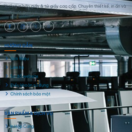
Xưởng in hộp giấy & túi giấy cao cấp. Chuyên thiết kế, in ấn và
sản xuất theo yêu cầu.
in tem nhãn, in decal, in nhãn dán, in sticker giá rẻ Quận 4
HƯỚNG DẪN
Giới thiệu
Liên hệ
Sơ đồ website
Điều khoản sử dụng
Chính sách bảo mật
SẢN PHẨM & DỊCH VỤ
In Hộp Cứng