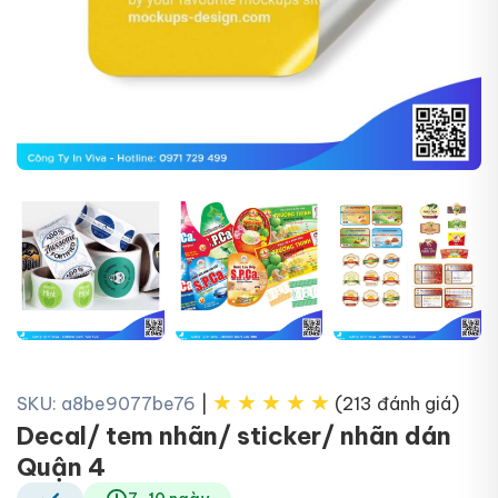
+1
★
★
★
★
★
SKU: a8be9077be76
|
(213 đánh giá)
Decal/ tem nhãn/ sticker/ nhãn dán
Quận 4