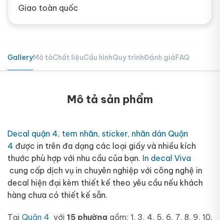
Giao toàn quốc
Gallery
Mô tả
Chất liệu
Cấu hình
Quy trình
Đánh giá
FAQ
Mô tả sản phẩm
Decal quận 4, tem nhãn, sticker, nhãn dán Quận
4
được in trên đa dạng các loại giấy và nhiều kích
thước phù hợp với nhu cầu của bạn.
In decal Viva
cung cấp dịch vụ in chuyên nghiệp với công nghệ in
decal hiện đại kèm thiết kế theo yêu cầu nếu khách
hàng chưa có thiết kế sẵn.
Tại
Quận 4
với
15 phường
gồm: 1, 3, 4, 5, 6, 7, 8, 9, 10,