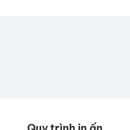
có file, team sẽ hỗ trợ thiết kế.
📁
e hoặc
click để chọn
D, PNG, JPG (tối đa 50MB)
ua, team hỗ trợ thiết kế →
Quy trình in ấn