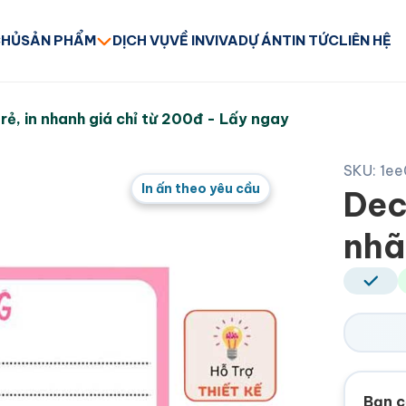
CHỦ
SẢN PHẨM
DỊCH VỤ
VỀ INVIVA
DỰ ÁN
TIN TỨC
LIÊN HỆ
 rẻ, in nhanh giá chỉ từ 200đ - Lấy ngay
SKU: 1e
In ấn theo yêu cầu
Dec
nhã
Bạn c