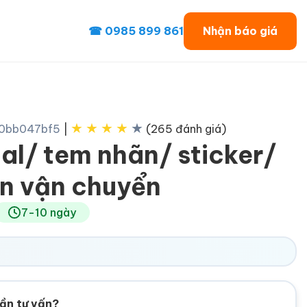
☎ 0985 899 861
Nhận báo giá
★
★
★
★
★
e0bb047bf5
|
(265 đánh giá)
al/ tem nhãn/ sticker/
n vận chuyển
7-10 ngày
ần tư vấn?