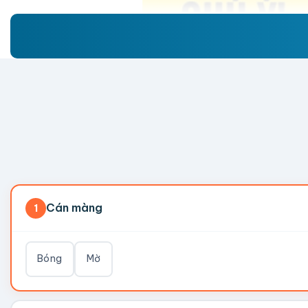
Cán màng
1
Bóng
Mờ