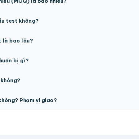
thiểu (MOQ) là bao nhiêu?
 sản phẩm. Một số sản phẩm đặc biệt có thể có MOQ khá
ẫu test không?
in thử trước khi sản xuất đại trà. Chi phí in thử sẽ được tí
t là bao lâu?
gày làm việc sau khi duyệt maket. Có thể rút ngắn nếu cần
chuẩn bị gì?
PSD với độ phân giải 300dpi. Nếu chưa có file thiết kế, t
ế không?
ỗ trợ miễn phí cho tất cả đơn hàng.
không? Phạm vi giao?
vận chuyển tính theo địa chỉ nhận hàng. Đơn lớn có thể đượ