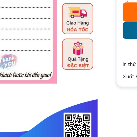
In th
Xuất 