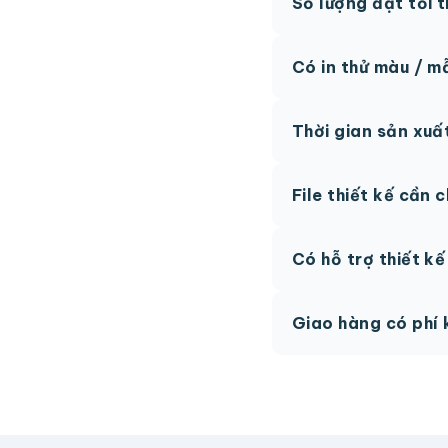
Số lượng đặt tối 
MOQ từ 300 hộp tùy
Có in thử màu / m
Có, chúng tôi hỗ trợ 
Thời gian sản xuấ
thức.
Thông thường 7-10 n
File thiết kế cần 
hệ để được tư vấn.
AI, PDF vector hoặc 
Có hỗ trợ thiết k
phí.
Có, team thiết kế h
Giao hàng có phí 
Giao toàn quốc, phí 