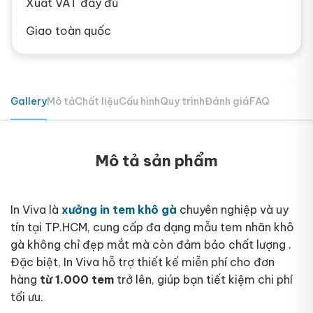
Xuất VAT đầy đủ
Giao toàn quốc
Gallery
Mô tả
Chất liệu
Cấu hình
Quy trình
Đánh giá
FAQ
Mô tả sản phẩm
In Viva là
xưởng in tem khô gà
chuyên nghiệp và uy
tín tại TP.HCM, cung cấp đa dạng mẫu tem nhãn khô
gà không chỉ đẹp mắt mà còn đảm bảo chất lượng .
Đặc biệt, In Viva hỗ trợ thiết kế miễn phí cho đơn
hàng
từ
1.000 tem
trở lên, giúp bạn tiết kiệm chi phí
tối ưu.