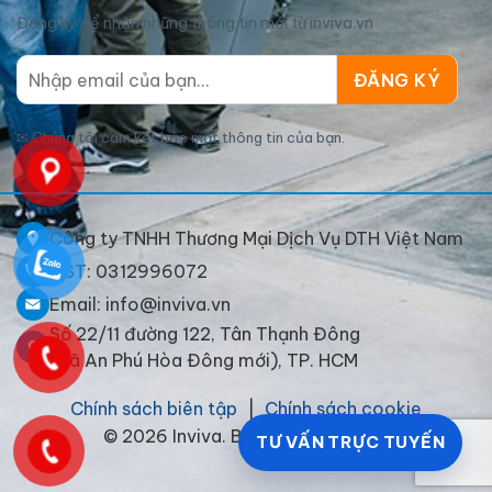
Đăng ký để nhận những thông tin mới từ inviva.vn
✉
Chúng tôi cam kết bảo mật thông tin của bạn.
Công ty TNHH Thương Mại Dịch Vụ DTH Việt Nam
MST: 0312996072
Tem nhãn khô gà lá chanh Thực Phẩm Sấy Giòn
Email: info@inviva.vn
Số 22/11 đường 122, Tân Thạnh Đông
(xã An Phú Hòa Đông mới), TP. HCM
Chính sách biên tập
|
Chính sách cookie
© 2026 Inviva. Bảo lưu mọi quyền.
TƯ VẤN TRỰC TUYẾN