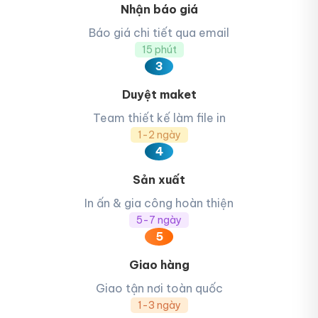
Nhận báo giá
Báo giá chi tiết qua email
15 phút
3
Duyệt maket
Team thiết kế làm file in
1-2 ngày
4
Sản xuất
In ấn & gia công hoàn thiện
5-7 ngày
5
In tem dán khô gà lá chanh giá rẻ
Giao hàng
Giao tận nơi toàn quốc
1-3 ngày