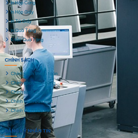
In Hộp Cứng
In Hộp Giấy
In Túi Giấy
In Quà Tặng
Khắc Quà Tặng
CHÍNH SÁCH
Tem nhãn khô gà dán túi zip
Chính sách thanh toán
Chính sách giao hàng
Chính sách đổi trả
Chính sách bảo mật
Chính sách bảo hành
ĐĂNG KÝ NHẬN TIN