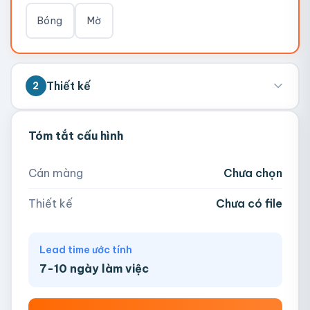
Bóng
Mờ
Thiết kế
2
💡 Hỗ trợ AI, PDF, EPS, PSD, PNG (300dpi).
Tóm tắt cấu hình
Nếu chưa có file, team sẽ hỗ trợ thiết kế.
Cán màng
Chưa chọn
Thiết kế
Chưa có file
Mẫu tem khô gà lá chanh
📁
Kéo thả file hoặc
click để chọn
Lead time ước tính
7-10 ngày làm việc
AI, PDF, EPS, PSD, PNG, JPG (tối đa 50MB)