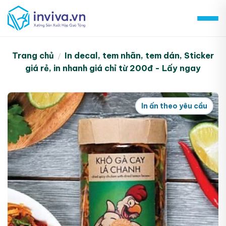
Skip
to
content
Trang chủ
In decal, tem nhãn, tem dán, Sticker
/
giá rẻ, in nhanh giá chỉ từ 200đ - Lấy ngay
In ấn theo yêu cầu