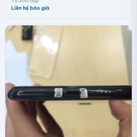
Từ 300 hộp
Liên hệ báo giá
Tem decal dán túi đựng khô gà cay lá chanh