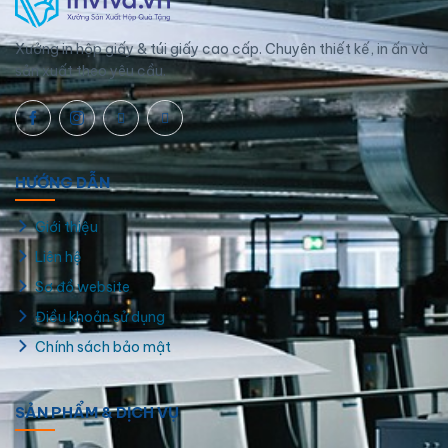
Xưởng in hộp giấy & túi giấy cao cấp. Chuyên thiết kế, in ấn và
sản xuất theo yêu cầu.
Thiết kế tem nhãn dán khô gà ăn vặt Chip Chip
HƯỚNG DẪN
Giới thiệu
Liên hệ
Sơ đồ website
Điều khoản sử dụng
Chính sách bảo mật
SẢN PHẨM & DỊCH VỤ