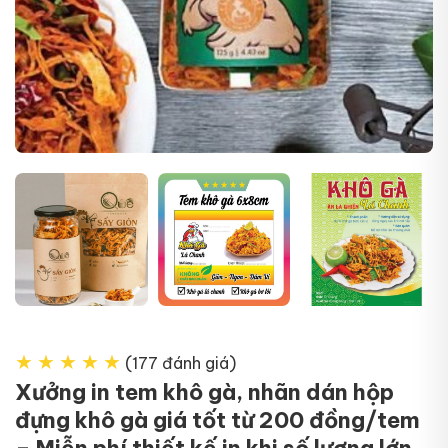
+16
★
★
★
★
★
(177 đánh giá)
Xưởng in tem khô gà, nhãn dán hộp
đựng khô gà giá tốt từ 200 đồng/tem
– Miễn phí thiết kế in khi số lượng lớn