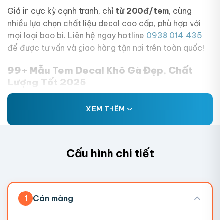
Giá in cực kỳ cạnh tranh, chỉ
từ 200đ/tem
, cùng
nhiều lựa chọn chất liệu decal cao cấp, phù hợp với
mọi loại bao bì. Liên hệ ngay hotline
0938 014 435
để được tư vấn và giao hàng tận nơi trên toàn quốc!
99+ Mẫu Tem Decal Khô Gà Đẹp, Chất
Lượng Tốt 2025
Mời bạn tham khảo 99+ mẫu tem sticker dán bao bì
XEM THÊM
khô gà được làm từ các chất liệu và mẫu mã khác
nhau. Nếu doanh nghiệp đã có thiết kế sẵn, hãy liên
hệ In Viva để được tư vấn về dịch vụ in ấn nhé!
Cấu hình chi tiết
Cán màng
1