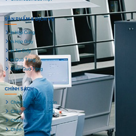
SẢN PHẨM & DỊCH VỤ
In Hộp Cứng
In Hộp Giấy
In Túi Giấy
In Quà Tặng
Khắc Quà Tặng
CHÍNH SÁCH
Chính sách thanh toán
Chính sách giao hàng
Chính sách đổi trả
Chính sách bảo mật
Hộp Giấy Đựng Đồng Hồ Cao Cấp, Theo Yêu Cầu