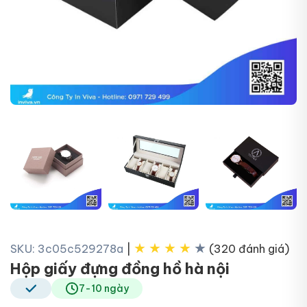
+6
★
★
★
★
★
SKU: 3c05c529278a
|
(320 đánh giá)
Hộp giấy đựng đồng hồ hà nội
7-10 ngày