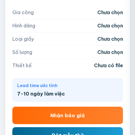
Nếu chưa có file, team sẽ hỗ trợ thiết kế.
Gia công
Chưa chọn
5,000
Hình dáng
Chưa chọn
Hoặc nhập số lượng:
📁
Loại giấy
Chưa chọn
−
+
hộp
Kéo thả file hoặc
click để chọn
Số lượng
Chưa chọn
AI, PDF, EPS, PSD, PNG, JPG (tối đa 50MB)
Thiết kế
Chưa có file
Chưa có file?
Bỏ qua, team hỗ trợ thiết kế →
Lead time ước tính
7-10 ngày làm việc
Nhận báo giá
Hộp giấy đựng đồng hồ hà nội