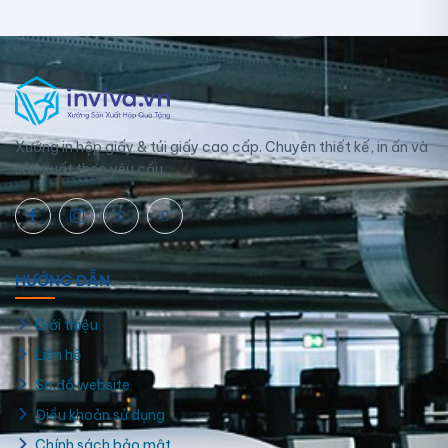
Xưởng in hộp giấy & túi giấy cao cấp. Chuyên thiết kế, in ấn và
sản xuất theo yêu cầu.
HƯỚNG DẪN
Giới thiệu
Liên hệ
Sơ đồ website
Hộp giấy đựng đồng hồ cao cấp, thiết kế đẹp
Điều khoản sử dụng
Chính sách bảo mật