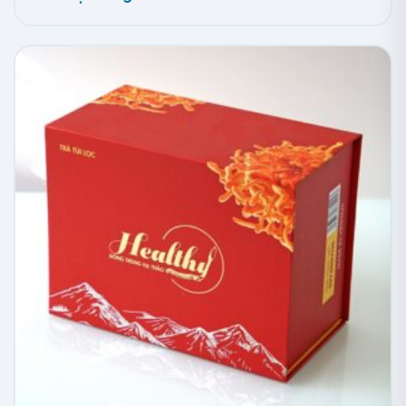
Hộp giấy nắp nam châm đựng đồng hồ
Hộp đựng đồng hồ nam châm là loại hộp cao cấp với
nắp gắn nam châm, giúp đóng mở dễ dàng và chắc
chắn. Thiết kế này làm tăng độ bền, hạn chế biến
dạng và bảo quản sản phẩm lâu hơn. Hộp giấy nắp âm
dương gồm hai phần: thân hộp và nắp hộp.
Thân hộp chứa khuôn đựng, cố định đồng hồ để tránh
di chuyển hoặc va đập. Nắp hộp che phủ và bảo vệ
đồng hồ khỏi bụi bẩn, va chạm, và ánh nắng. Nắp hộp
cũng có thể được trang trí với họa tiết hoặc logo, tạo
sự độc đáo và cá tính cho sản phẩm