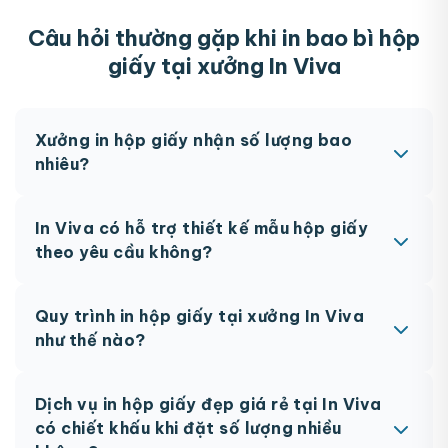
Câu hỏi thường gặp khi in bao bì hộp
giấy tại xưởng In Viva
Xưởng in hộp giấy nhận số lượng bao
nhiêu?
In Viva nhận in ấn hộp giấy theo yêu cầu từ 100
In Viva có hỗ trợ thiết kế mẫu hộp giấy
sản phẩm.
theo yêu cầu không?
Có. In Viva hỗ trợ thiết kế in ấn hộp giấy riêng
Quy trình in hộp giấy tại xưởng In Viva
Hộp giấy đựng đồng hồ cao cấp
theo yêu cầu khách hàng.
như thế nào?
Quy trình đặt in ấn hộp giấy gồm: gửi yêu cầu
Dịch vụ in hộp giấy đẹp giá rẻ tại In Viva
thiết kế và số lượng → nhận báo giá chi tiết →
có chiết khấu khi đặt số lượng nhiều
duyệt maket 3D → tiến hành in ấn, gia công tại