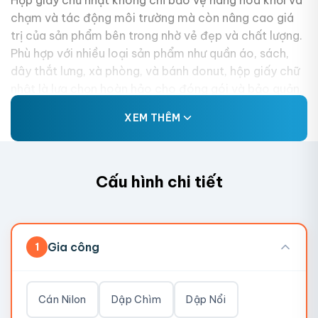
Hộp giấy chữ nhật không chỉ bảo vệ hàng hóa khỏi va
chạm và tác động môi trường mà còn nâng cao giá
trị của sản phẩm bên trong nhờ vẻ đẹp và chất lượng.
Phù hợp với nhiều loại sản phẩm như quần áo, sách,
dây thắt lưng, xà phòng, và bánh donut, hộp giấy chữ
nhật là lựa chọn hoàn hảo cho đóng gói và bảo quản.
Doanh nghiệp cũng có thể tận dụng hộp giấy chữ nhật
XEM THÊM
để in thông tin và quảng bá thương hiệu, tạo ấn tượng
tốt với khách hàng.
Cấu hình chi tiết
Gia công
1
Cán Nilon
Dập Chìm
Dập Nổi