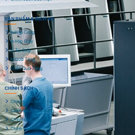
SẢN PHẨM & DỊCH VỤ
In Hộp Cứng
In Hộp Giấy
In Túi Giấy
In Quà Tặng
Khắc Quà Tặng
Hộp giấy hình chữ nhật để đóng hàng
CHÍNH SÁCH
Chính sách thanh toán
Chính sách giao hàng
Chính sách đổi trả
Chính sách bảo mật