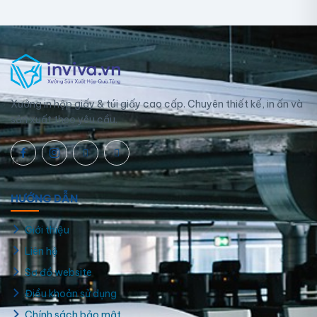
Xưởng in hộp giấy & túi giấy cao cấp. Chuyên thiết kế, in ấn và
sản xuất theo yêu cầu.
Hộp giấy hình chữ nhật nắp trượt
HƯỚNG DẪN
Giới thiệu
Liên hệ
Sơ đồ website
Điều khoản sử dụng
Chính sách bảo mật