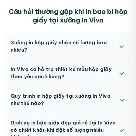
Câu hỏi thường gặp khi in bao bì hộp
giấy tại xưởng In Viva
Xưởng in hộp giấy nhận số lượng bao
nhiêu?
In Viva nhận in ấn hộp giấy theo yêu cầu từ 100
In Viva có hỗ trợ thiết kế mẫu hộp giấy
sản phẩm.
theo yêu cầu không?
Có. In Viva hỗ trợ thiết kế in ấn hộp giấy riêng
Quy trình in hộp giấy tại xưởng In Viva
theo yêu cầu khách hàng.
như thế nào?
Quy trình đặt in ấn hộp giấy gồm: gửi yêu cầu
Dịch vụ in hộp giấy đẹp giá rẻ tại In Viva
thiết kế và số lượng → nhận báo giá chi tiết →
có chiết khấu khi đặt số lượng nhiều
duyệt maket 3D → tiến hành in ấn, gia công tại