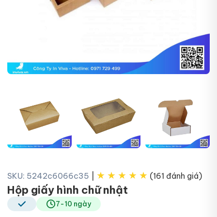
+9
★
★
★
★
★
SKU: 5242c6066c35
|
(161 đánh giá)
Hộp giấy hình chữ nhật
7-10 ngày