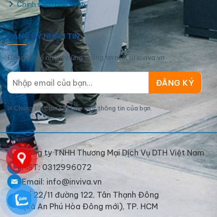
Chính sách bảo hành
ĐĂNG KÝ NHẬN TIN
Đăng ký để nhận những thông tin mới từ inviva.vn
✉
Chúng tôi cam kết bảo mật thông tin của bạn.
Công ty TNHH Thương Mại Dịch Vụ DTH Việt Nam
MST: 0312996072
Email: info@inviva.vn
Số 22/11 đường 122, Tân Thạnh Đông
(xã An Phú Hòa Đông mới), TP. HCM