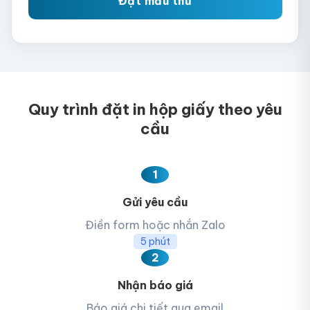
Đặt mẫu thử
ràng, sắc nét và hạn chế biến màu. Không chỉ dùng
cho in hộp carton, kỹ thuật này còn phổ biến trong
việc in đề can, logo, túi giấy và nhiều ấn phẩm khác,
mang lại chất lượng vượt trội và sự hài lòng cho khách
hàng
Quy trình đặt in hộp giấy theo yêu
cầu
1
Gửi yêu cầu
Điền form hoặc nhắn Zalo
5 phút
2
Nhận báo giá
Báo giá chi tiết qua email