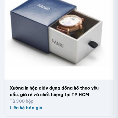
In hộp giấy theo yêu cầu tại Biên Hòa
Xưởng in hộp giấy đựng đồng hồ theo yêu
cầu, giá rẻ và chất lượng tại TP.HCM
In hộp giấy Biên Hòa cao cấp
Từ 300 hộp
Liên hệ báo giá
In túi giấy và hộp giấy Biên Hòa cao cấp với chất liệu
giấy Ivory có đặc điểm mịn, trắng, dai, bền và chịu lực