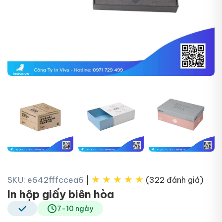
+4
★
★
★
★
★
SKU: e642fffccea6
|
(322 đánh giá)
In hộp giấy biên hòa
7-10 ngày