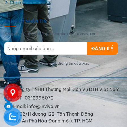
Chính sách bảo hành
ĐĂNG KÝ NHẬN TIN
Đăng ký để nhận những thông tin mới từ inviva.vn
In hộp giấy biên hòa cao cấp
✉
Chúng tôi cam kết bảo mật thông tin của bạn.
Công ty TNHH Thương Mại Dịch Vụ DTH Việt Nam
MST: 0312996072
Email: info@inviva.vn
Số 22/11 đường 122, Tân Thạnh Đông
(xã An Phú Hòa Đông mới), TP. HCM