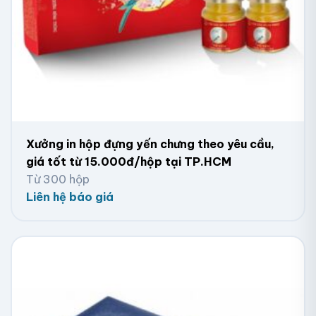
In hộp giấy biên hòa theo yêu cầu
In hộp giấy Biên Hòa số lượng ít
Công nghệ in Flexo của Viva cho phép in ấn số lượng
ít hộp giấy Biên Hòa, Đồng Nai trên nhiều chất liệu
khác nhau, là một trong những công nghệ in túi giấy, in
hộp giấy mới với mức chi phí tiết kiệm. Công nghệ này
in nổi các thông tin cần thiết để tạo điểm nhấn cho
Xưởng in hộp đựng yến chưng theo yêu cầu,
sản phẩm, như hình ảnh, chữ viết, họa tiết,… Các phần
giá tốt từ 15.000đ/hộp tại TP.HCM
cần in được đặt cao hơn các phần trống không cần in.
Từ 300 hộp
Lưu ý, khuôn in chứa hình ảnh cần được đặt ngược
Liên hệ báo giá
chiều với trục quay để khi in ra đúng chiều.