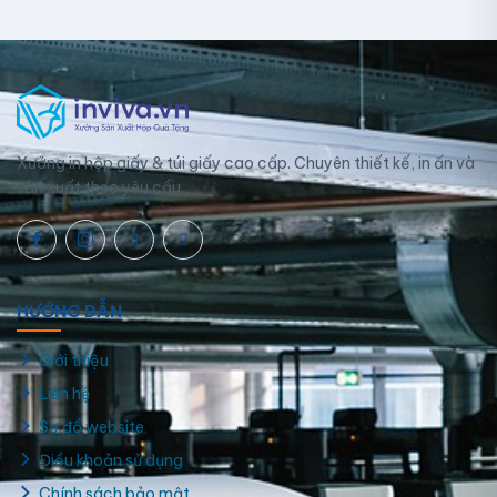
tốt, đồng thời an toàn và thân thiện với môi trường.
Chúng tôi cung cấp các sản phẩm túi giấy và hộp giấy
thích hợp để đựng thực phẩm sống, thực phẩm chín,
đồ ăn nhanh, quần áo, hộp quà,… mang lại vẻ ngoài
sang trọng và bắt mắt
Xưởng in hộp giấy & túi giấy cao cấp. Chuyên thiết kế, in ấn và
sản xuất theo yêu cầu.
HƯỚNG DẪN
Giới thiệu
Liên hệ
Sơ đồ website
Điều khoản sử dụng
Chính sách bảo mật