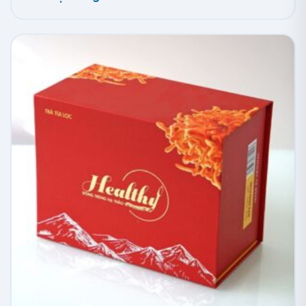
In ấn hộp giấy Biên Hòa lấy liền
In hộp giấy Biên Hòa theo yêu cầu
Công nghệ in Flexo dùng để in hộp giấy Biên Hòa theo
yêu cầu cho phép in ấn trên nhiều chất liệu khác nhau
và là một trong những công nghệ in túi giấy, in hộp
giấy tiên tiến hiện nay với chi phí tiết kiệm. Công nghệ
này sử dụng kỹ thuật in nổi để tạo điểm nhấn cho sản
phẩm, với hình ảnh, chữ viết và họa tiết được đặt cao
hơn các khu vực không cần in. Điều quan trọng là
khuôn in chứa hình ảnh phải được đặt ngược chiều với
trục quay để khi in ra, hình ảnh sẽ đúng chiều, đảm