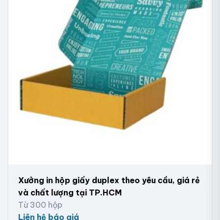
quả. Khi lựa chọn phương pháp này, bạn có thể in hộp
cứng, hộp carton, hộp giấy và túi giấy tại Biên Hòa với
số lượng lớn trong thời gian ngắn, giúp doanh nghiệp
tiết kiệm đáng kể chi phí. Công nghệ in Offset sử dụng
các tấm Offset lăn qua mực để in lên giấy, tạo nên
lớp mực chồng lên nhau, đảm bảo màu sắc hoàn hảo
Xưởng in hộp giấy duplex theo yêu cầu, giá rẻ
và chất lượng tại TP.HCM
Từ 300 hộp
Liên hệ báo giá