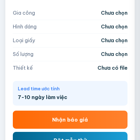
hộp đựng đồng hồ cao cấp, hộp giấy đựng máy tính,….
Nếu chưa có file, team sẽ hỗ trợ thiết kế.
Gia công
Chưa chọn
5,000
Hình dáng
Chưa chọn
Hoặc nhập số lượng:
📁
Loại giấy
Chưa chọn
−
+
hộp
Kéo thả file hoặc
click để chọn
Số lượng
Chưa chọn
AI, PDF, EPS, PSD, PNG, JPG (tối đa 50MB)
Thiết kế
Chưa có file
Chưa có file?
Bỏ qua, team hỗ trợ thiết kế →
Lead time ước tính
7-10 ngày làm việc
Nhận báo giá