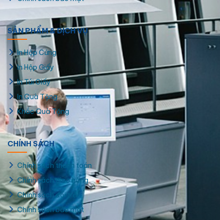
SẢN PHẨM & DỊCH VỤ
In Hộp Cứng
In hộp giấy biên hòa số lượng ít
In Hộp Giấy
In Túi Giấy
In Quà Tặng
Khắc Quà Tặng
CHÍNH SÁCH
Chính sách thanh toán
Chính sách giao hàng
Chính sách đổi trả
Chính sách bảo mật