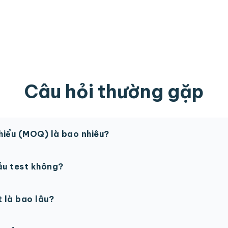
Câu hỏi thường gặp
thiểu (MOQ) là bao nhiêu?
 sản phẩm. Một số sản phẩm đặc biệt có thể có MOQ khá
ẫu test không?
in thử trước khi sản xuất đại trà. Chi phí in thử sẽ được tí
t là bao lâu?
gày làm việc sau khi duyệt maket. Có thể rút ngắn nếu cần