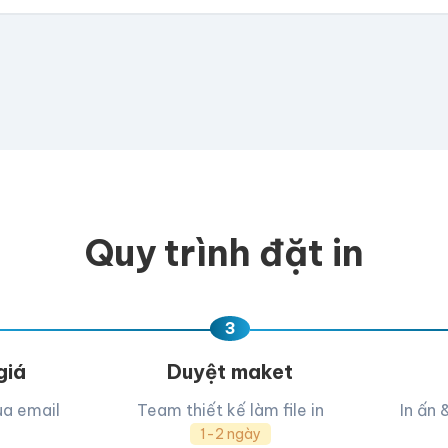
có file, team sẽ hỗ trợ thiết kế.
📁
e hoặc
click để chọn
D, PNG, JPG (tối đa 50MB)
Quy trình đặt in
ua, team hỗ trợ thiết kế →
3
giá
Duyệt maket
ua email
Team thiết kế làm file in
In ấn 
1-2 ngày