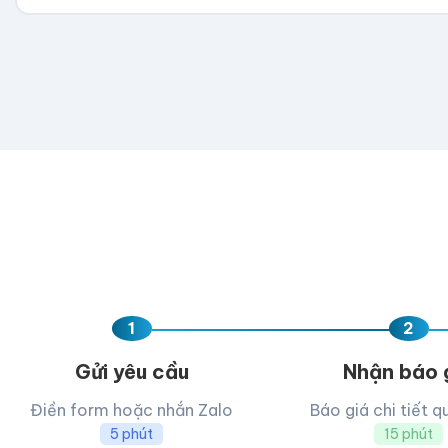
💡 Hỗ trợ AI, PDF, EPS, PSD, PNG (300dpi). Nếu chưa 
Kéo thả fil
AI, PDF, EPS, PS
Chưa có file?
Bỏ q
1
2
Gửi yêu cầu
Nhận báo 
Điền form hoặc nhắn Zalo
Báo giá chi tiết q
5 phút
15 phút