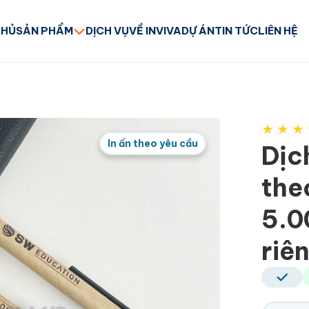
CHỦ
SẢN PHẨM
DỊCH VỤ
VỀ INVIVA
DỰ ÁN
TIN TỨC
LIÊN HỆ
★
★
★
In ấn theo yêu cầu
Dịc
the
5.0
riê