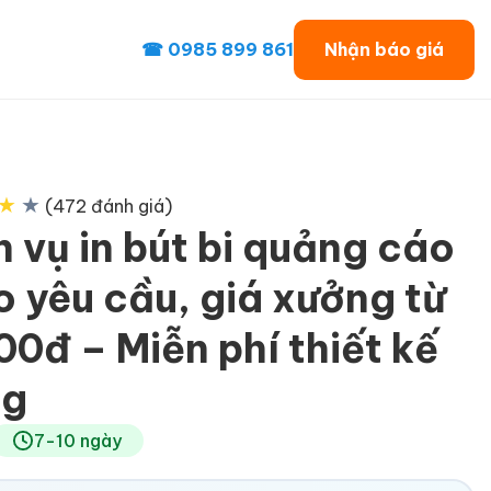
☎ 0985 899 861
Nhận báo giá
★
★
(472 đánh giá)
h vụ in bút bi quảng cáo
o yêu cầu, giá xưởng từ
00đ – Miễn phí thiết kế
ng
7-10 ngày