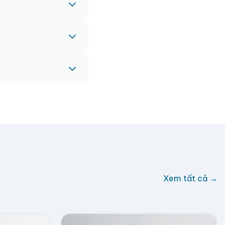
eam sẽ hỗ trợ miễn
c hỗ trợ phí ship.
Xem tất cả →