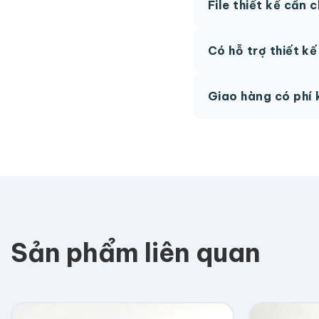
File thiết kế cần 
hệ để được tư vấn.
AI, PDF vector hoặc 
Có hỗ trợ thiết k
phí.
Có, team thiết kế h
Giao hàng có phí 
Giao toàn quốc, phí 
Sản phẩm liên quan