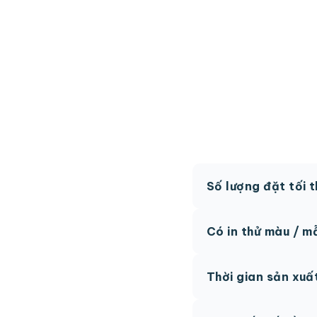
Số lượng đặt tối 
MOQ từ 300 hộp tùy
Có in thử màu / m
Có, chúng tôi hỗ trợ 
Thời gian sản xuấ
thức.
Thông thường 7-10 n