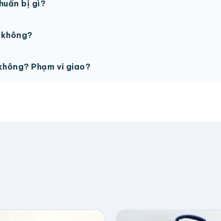
chuẩn bị gì?
PSD với độ phân giải 300dpi. Nếu chưa có file thiết kế, t
ế không?
ỗ trợ miễn phí cho tất cả đơn hàng.
không? Phạm vi giao?
vận chuyển tính theo địa chỉ nhận hàng. Đơn lớn có thể đượ