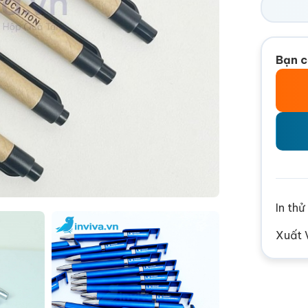
Bạn c
In th
Xuất 