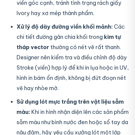
viền góc cạnh, tránh tình trạng rách giấy
Ivory hay xơ mép thành phẩm.
Xử lý độ dày đường viền khối mảnh:
Các
chi tiết đường gân chia khối trong
kim tự
tháp vector
thường có nét vẽ rất thanh.
Designer nên kiểm tra và điều chỉnh độ dày
Stroke (viền) hợp lý để khi in lụa hoặc in UV,
hình in bám ổn định, không bị đứt đoạn nét
vẽ hay nhòe mờ.
Sử dụng lót mực trắng trên vật liệu sẫm
màu:
Khi in hình nhận diện lên các sản phẩm
sẫm màu như bình nước đen hoặc sổ tay da
nâu đậm, hãy yêu cầu xưởng lót một lớp