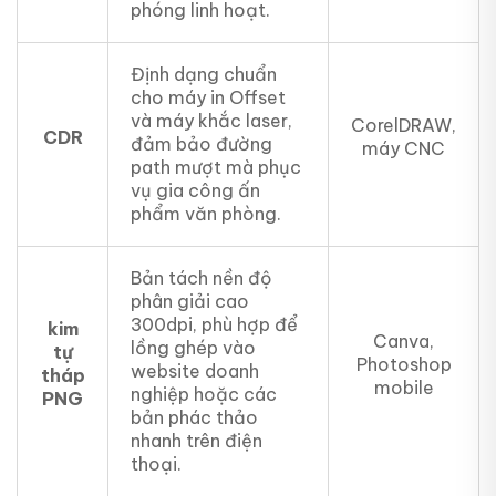
phóng linh hoạt.
Định dạng chuẩn
cho máy in Offset
và máy khắc laser,
CorelDRAW,
CDR
đảm bảo đường
máy CNC
path mượt mà phục
vụ gia công ấn
phẩm văn phòng.
Bản tách nền độ
phân giải cao
300dpi, phù hợp để
kim
Canva,
lồng ghép vào
tự
Photoshop
website doanh
tháp
mobile
nghiệp hoặc các
PNG
bản phác thảo
nhanh trên điện
thoại.