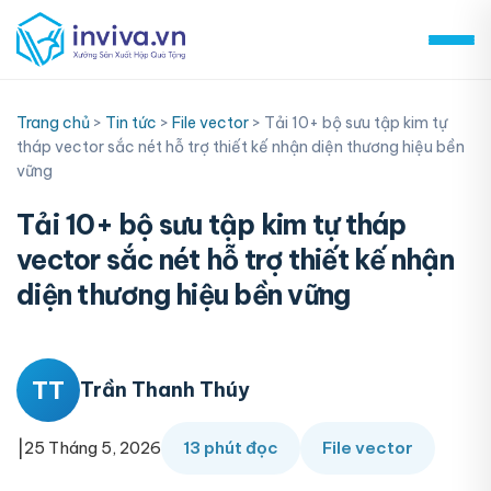
Skip
to
content
Trang chủ
>
Tin tức
>
File vector
>
Tải 10+ bộ sưu tập kim tự
tháp vector sắc nét hỗ trợ thiết kế nhận diện thương hiệu bền
vững
Tải 10+ bộ sưu tập kim tự tháp
vector sắc nét hỗ trợ thiết kế nhận
diện thương hiệu bền vững
TT
Trần Thanh Thúy
|
25 Tháng 5, 2026
13 phút đọc
File vector