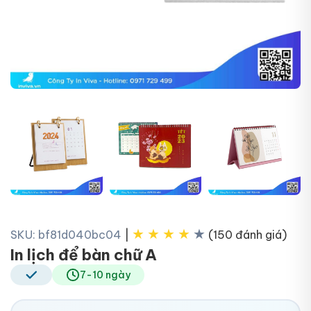
+6
★
★
★
★
★
SKU: bf81d040bc04
|
(150 đánh giá)
In lịch để bàn chữ A
7-10 ngày