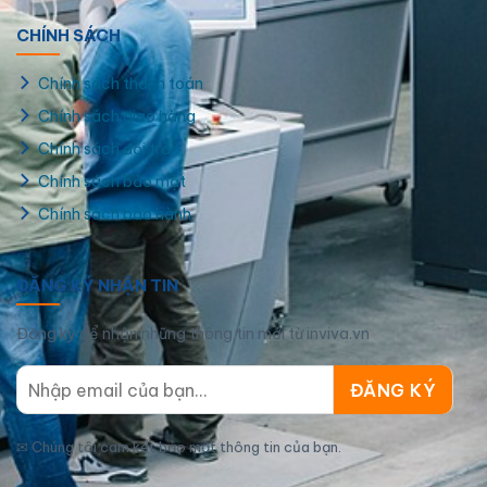
CHÍNH SÁCH
Chính sách thanh toán
Chính sách giao hàng
Chính sách đổi trả
Chính sách bảo mật
Chính sách bảo hành
ĐĂNG KÝ NHẬN TIN
Đăng ký để nhận những thông tin mới từ inviva.vn
✉
Chúng tôi cam kết bảo mật thông tin của bạn.