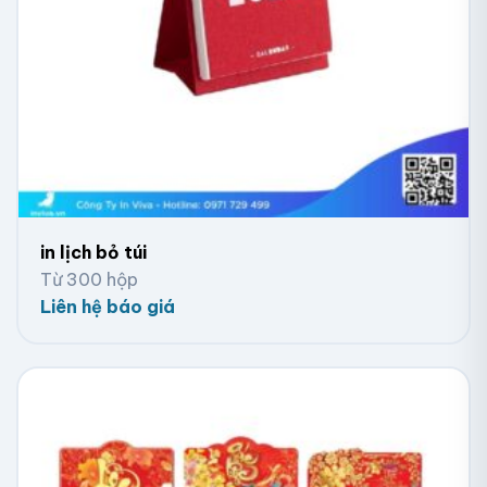
Viva là đơn vị cung cấp dịch vụ thiết kế và
in lịch Tế
t
tại HCM. Với dịch vụ chuyên nghiệp, chúng tôi cam kết
mang đến quý khách hàng những món quà lịch Tết ý
nghĩa . Đối với các mẫu lịch để bàn theo phôi có sẵn,
tên và logo công ty của khách hàng sẽ được ép nhũ
vàng hoặc nhũ trắng ở chân lịch, trong khi hình ảnh
vẫn giữ nguyên.
in lịch bỏ túi
Từ 300 hộp
Liên hệ báo giá