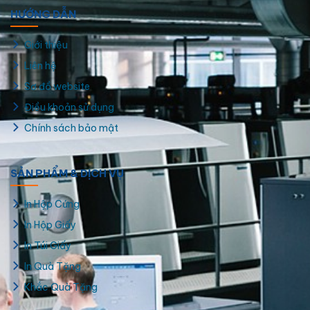
HƯỚNG DẪN
Giới thiệu
Liên hệ
Sơ đồ website
Điều khoản sử dụng
Chính sách bảo mật
SẢN PHẨM & DỊCH VỤ
In Hộp Cứng
In Hộp Giấy
In Túi Giấy
In Quà Tặng
Khắc Quà Tặng
Lịch để bàn chữ A lò xo đơn giản