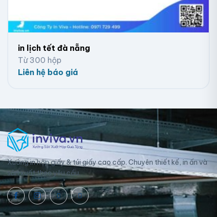
in lịch tết đà nẵng
Từ 300 hộp
Liên hệ báo giá
Xưởng in hộp giấy & túi giấy cao cấp. Chuyên thiết kế, in ấn và
sản xuất theo yêu cầu.
Lịch để bàn chữ A lò xo Tết đẹp