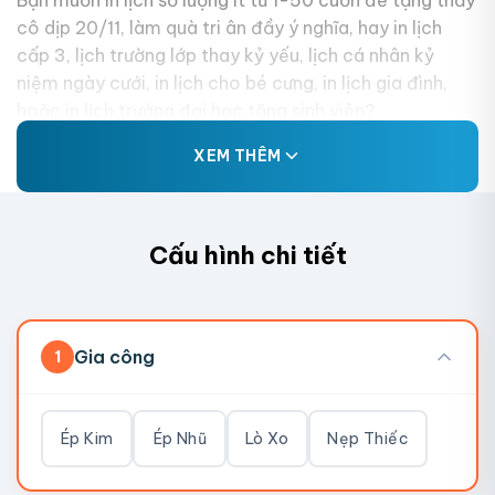
Bạn muốn in lịch số lượng ít từ 1-50 cuốn để tặng thầy
cô dịp 20/11, làm quà tri ân đầy ý nghĩa, hay in lịch
cấp 3, lịch trường lớp thay kỷ yếu, lịch cá nhân kỷ
niệm ngày cưới, in lịch cho bé cưng, in lịch gia đình,
hoặc in lịch trường đại học tặng sinh viên?
XEM THÊM
Cấu hình chi tiết
Gia công
1
Ép Kim
Ép Nhũ
Lò Xo
Nẹp Thiếc