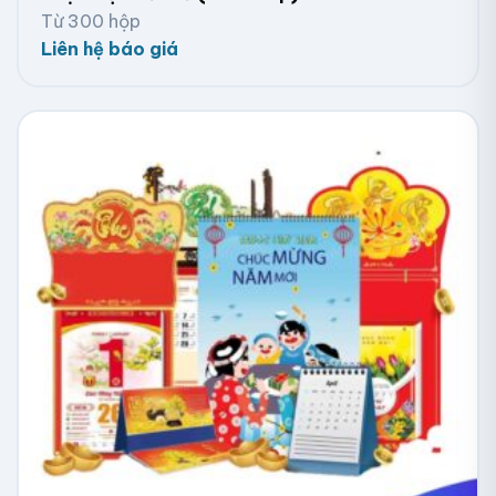
động, thông tin và hình ảnh sắc nét
Từ 300 hộp
Liên hệ báo giá
Quy cách đặt in số lượng ít lịch Tết tại Viva
Tư vấn và báo giá:
Khách hàng liên hệ với Viva, sau
đó đội ngũ kinh doanh sẽ tư vấn và báo giá dịch vụ
phù hợp dựa trên kích thước, kiểu dáng, chất liệu và số
lượng lịch để bàn.
Thiết kế lịch để bàn:
Khách hàng chọn mẫu thiết kế
từ kho template của Viva (cập nhật hàng năm). Viva
sẽ thiết kế và chỉnh sửa theo yêu cầu của khách hàng,
bao gồm thay đổi tên, logo và thông tin công ty.