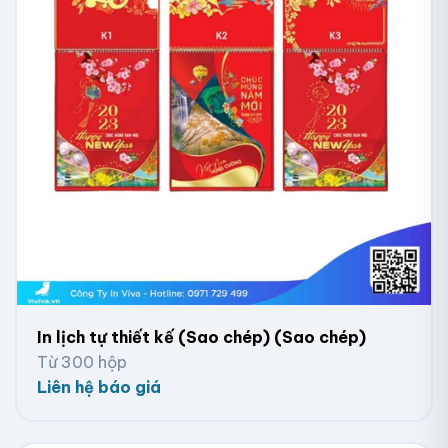
loại lịch này là giúp bạn dễ dàng theo dõi các mốc
thời gian trong tuần, thuận tiện sắp xếp công việc
đúng tiến độ.
In lịch tự thiết kế (Sao chép) (Sao chép)
Từ 300 hộp
Liên hệ báo giá