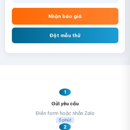
đơn vị in ấn phải tăng tốc sản xuất, và các chi phí này
thường không được tách bạch rõ ràng.
Nhận báo giá
Đặt mẫu thử
1
Gửi yêu cầu
Điền form hoặc nhắn Zalo
5 phút
2