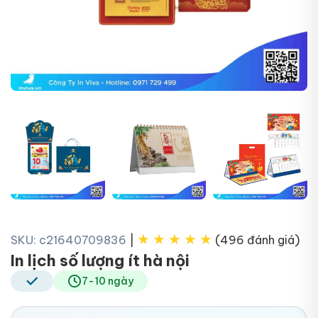
+6
★
★
★
★
★
SKU: c21640709836
|
(496 đánh giá)
In lịch số lượng ít hà nội
7-10 ngày