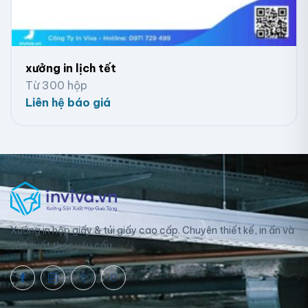
xưởng in lịch tết
Từ 300 hộp
Liên hệ báo giá
In lịch để bàn số lượng ít:
Sau khi chốt thiết kế, Viva
Xưởng in hộp giấy & túi giấy cao cấp. Chuyên thiết kế, in ấn và
tiến hành in lịch để bàn bằng phương pháp in kỹ thuật
sản xuất theo yêu cầu.
số. Sử dụng máy móc hiện đại và nguyên vật liệu cao
cấp, lịch để bàn tại Viva luôn đạt chất lượng tốt.
Giao hàng:
Tùy vào khối lượng, khoảng cách và chi