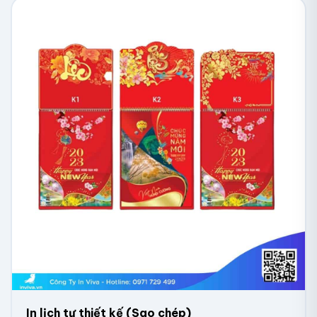
In bìa lịch bloc
Lịch treo tường 52 tuần có thể được in theo yêu cầu
như thiết kế mẫu mã, màu sắc, logo công ty, làm quà
tặng đối tác hoặc khách hàng để quảng bá thương
hiệu
Phương pháp in lịch Tết số lượng ít Hà Nội
Công nghệ in kỹ thuật số là giải pháp hoàn hảo cho
việc in lịch để bàn số lượng ít nhờ những ưu điểm vượt
trội: tiết kiệm thời gian với quá trình in nhanh chóng và
hiệu quả, tính linh hoạt cho phép thay đổi thiết kế dễ
dàng mà không cần tạo khuôn, tối ưu chi phí khi in số
lượng nhỏ và chất lượng in ấn cao với màu sắc sống
In lịch tự thiết kế (Sao chép)