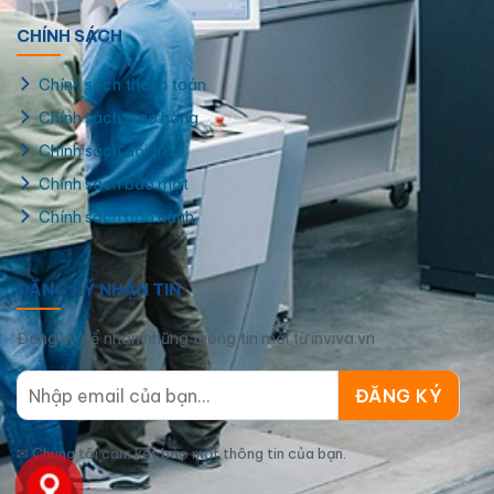
mong muốn
CHÍNH SÁCH
Mẫu lịch Tết số lượng ít có sẵn tại Viva
Chính sách thanh toán
Chính sách giao hàng
Chính sách đổi trả
Chính sách bảo mật
Chính sách bảo hành
ĐĂNG KÝ NHẬN TIN
Đăng ký để nhận những thông tin mới từ inviva.vn
✉
Chúng tôi cam kết bảo mật thông tin của bạn.