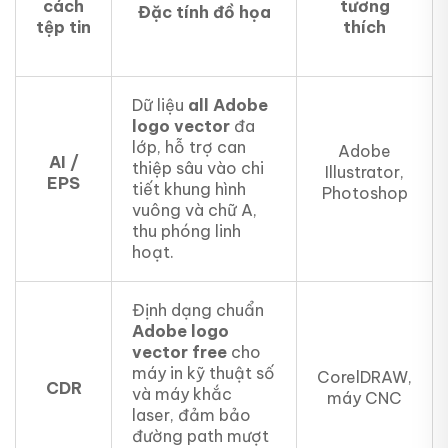
cách
tương
Đặc tính đồ họa
tệp tin
thích
Dữ liệu
all Adobe
logo vector
đa
lớp, hỗ trợ can
Adobe
AI /
thiệp sâu vào chi
Illustrator,
EPS
tiết khung hình
Photoshop
vuông và chữ A,
thu phóng linh
hoạt.
Định dạng chuẩn
Adobe logo
vector free
cho
máy in kỹ thuật số
CorelDRAW,
CDR
và máy khắc
máy CNC
laser, đảm bảo
đường path mượt