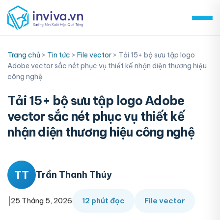
Skip
to
content
Trang chủ
>
Tin tức
>
File vector
>
Tải 15+ bộ sưu tập logo
Adobe vector sắc nét phục vụ thiết kế nhận diện thương hiệu
công nghệ
Tải 15+ bộ sưu tập logo Adobe
vector sắc nét phục vụ thiết kế
nhận diện thương hiệu công nghệ
TT
Trần Thanh Thúy
|
25 Tháng 5, 2026
12 phút đọc
File vector