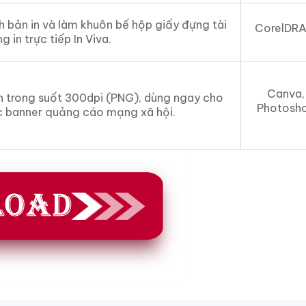
nh bản in và làm khuôn bế hộp giấy đựng tài
CorelDR
g in trực tiếp In Viva.
Canva,
n trong suốt 300dpi (PNG), dùng ngay cho
Photosh
c banner quảng cáo mạng xã hội.