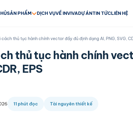
CHỦ
SẢN PHẨM
DỊCH VỤ
VỀ INVIVA
DỰ ÁN
TIN TỨC
LIÊN HỆ
i cách thủ tục hành chính vector đầy đủ định dạng AI, PNG, SVG, C
ách thủ tục hành chính vec
CDR, EPS
2026
11 phút đọc
Tài nguyên thiết kế