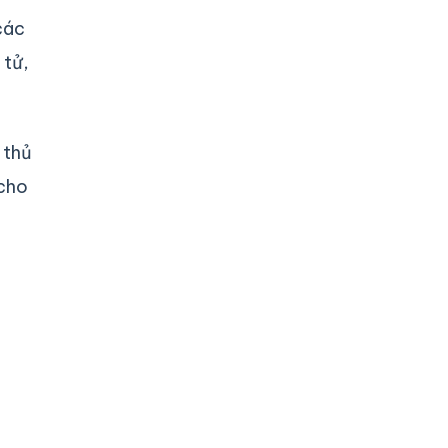
các
 tử,
 thủ
 cho