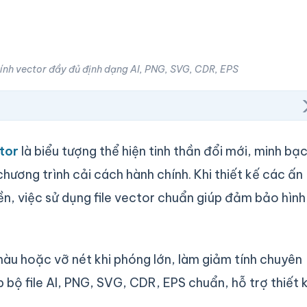
hính vector đầy đủ định dạng AI, PNG, SVG, CDR, EPS
tor
là biểu tượng thể hiện tinh thần đổi mới, minh bạ
hương trình cải cách hành chính. Khi thiết kế các ấn
ền, việc sử dụng file vector chuẩn giúp đảm bảo hình
i màu hoặc vỡ nét khi phóng lớn, làm giảm tính chuyên
 bộ file AI, PNG, SVG, CDR, EPS chuẩn, hỗ trợ thiết 