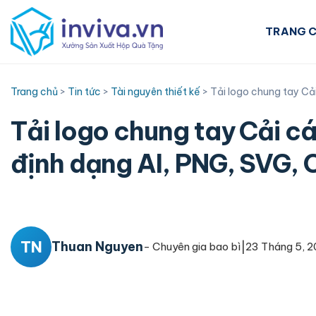
Skip
to
TRANG 
content
Trang chủ
>
Tin tức
>
Tài nguyên thiết kế
>
Tải logo chung tay Cả
Tải logo chung tay Cải c
định dạng AI, PNG, SVG, 
TN
Thuan Nguyen
|
- Chuyên gia bao bì
23 Tháng 5, 