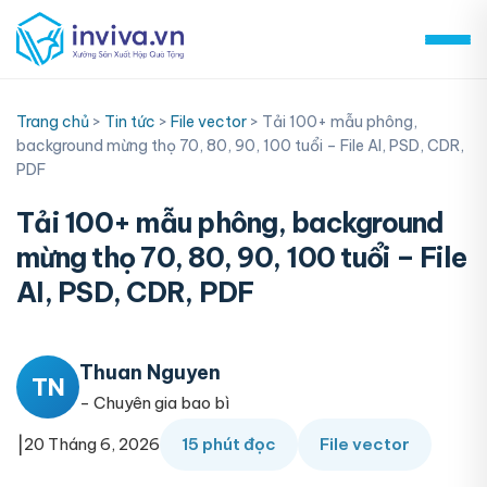
Skip
to
content
Trang chủ
>
Tin tức
>
File vector
>
Tải 100+ mẫu phông,
background mừng thọ 70, 80, 90, 100 tuổi – File AI, PSD, CDR,
PDF
Tải 100+ mẫu phông, background
mừng thọ 70, 80, 90, 100 tuổi – File
AI, PSD, CDR, PDF
Thuan Nguyen
TN
- Chuyên gia bao bì
|
20 Tháng 6, 2026
15 phút đọc
File vector