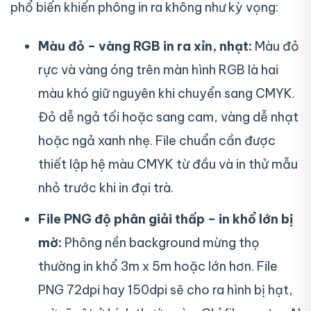
phổ biến khiến phông in ra không như kỳ vọng:
Màu đỏ – vàng RGB in ra xỉn, nhạt:
Màu đỏ
rực và vàng óng trên màn hình RGB là hai
màu khó giữ nguyên khi chuyển sang CMYK.
Đỏ dễ ngả tối hoặc sang cam, vàng dễ nhạt
hoặc ngả xanh nhẹ. File chuẩn cần được
thiết lập hệ màu CMYK từ đầu và in thử mẫu
nhỏ trước khi in đại trà.
File PNG độ phân giải thấp – in khổ lớn bị
mờ:
Phông nền background mừng thọ
thường in khổ 3m x 5m hoặc lớn hơn. File
PNG 72dpi hay 150dpi sẽ cho ra hình bị hạt,