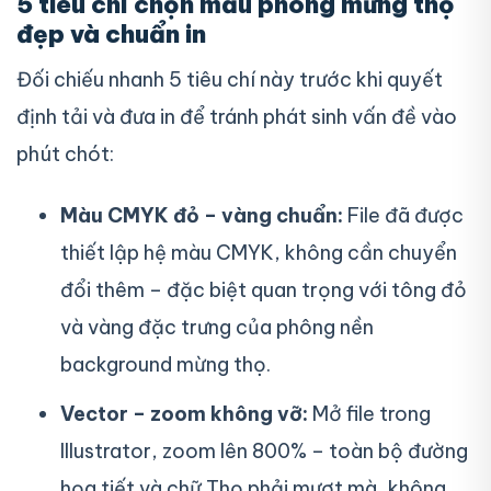
5 tiêu chí chọn mẫu phông mừng thọ
đẹp và chuẩn in
Đối chiếu nhanh 5 tiêu chí này trước khi quyết
định tải và đưa in để tránh phát sinh vấn đề vào
phút chót:
Màu CMYK đỏ – vàng chuẩn:
File đã được
thiết lập hệ màu CMYK, không cần chuyển
đổi thêm – đặc biệt quan trọng với tông đỏ
và vàng đặc trưng của phông nền
background mừng thọ.
Vector – zoom không vỡ:
Mở file trong
Illustrator, zoom lên 800% – toàn bộ đường
họa tiết và chữ Thọ phải mượt mà, không