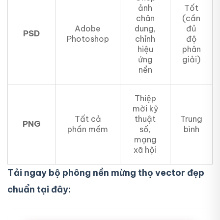
ảnh
Tốt
chân
(cần
Adobe
dung,
đủ
PSD
Photoshop
chỉnh
độ
hiệu
phân
ứng
giải)
nền
Thiệp
mời kỹ
Tất cả
thuật
Trung
PNG
phần mềm
số,
bình
mạng
xã hội
Tải ngay bộ phông nền mừng thọ vector đẹp
chuẩn tại đây: