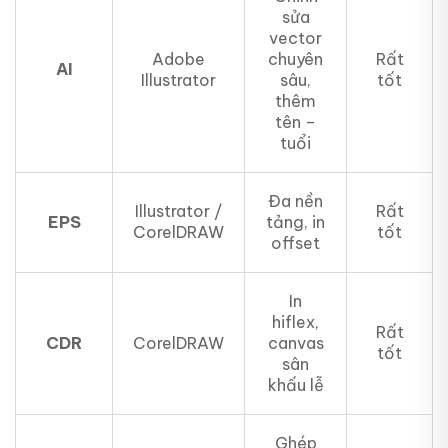
sửa
vector
Adobe
chuyên
Rất
AI
Illustrator
sâu,
tốt
thêm
tên –
tuổi
Đa nền
Illustrator /
Rất
EPS
tảng, in
CorelDRAW
tốt
offset
In
hiflex,
Rất
CDR
CorelDRAW
canvas
tốt
sân
khấu lễ
Ghép