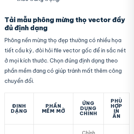
Tải mẫu phông mừng thọ vector đầy
đủ định dạng
Phông nền mừng thọ đẹp thường có nhiều họa
tiết cầu kỳ, đòi hỏi file vector gốc để in sắc nét
ở mọi kích thước. Chọn đúng định dạng theo
phần mềm đang có giúp tránh mất thêm công
chuyển đổi.
PHÙ
ỨNG
ĐỊNH
PHẦN
HỢP
DỤNG
DẠNG
MỀM MỞ
IN
CHÍNH
ẤN
Chỉnh