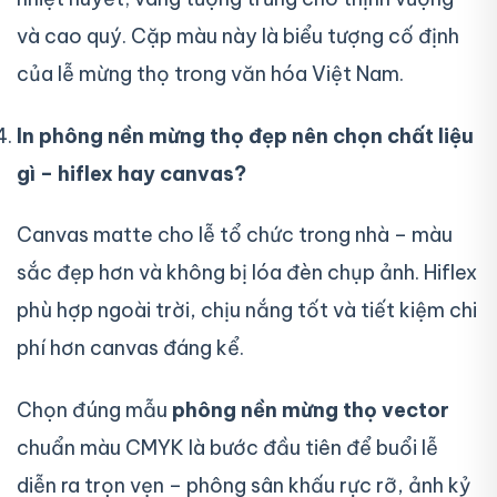
và cao quý. Cặp màu này là biểu tượng cố định
của lễ mừng thọ trong văn hóa Việt Nam.
In phông nền mừng thọ đẹp nên chọn chất liệu
gì – hiflex hay canvas?
Canvas matte cho lễ tổ chức trong nhà – màu
sắc đẹp hơn và không bị lóa đèn chụp ảnh. Hiflex
phù hợp ngoài trời, chịu nắng tốt và tiết kiệm chi
phí hơn canvas đáng kể.
Chọn đúng mẫu
phông nền mừng thọ vector
chuẩn màu CMYK là bước đầu tiên để buổi lễ
diễn ra trọn vẹn – phông sân khấu rực rỡ, ảnh kỷ