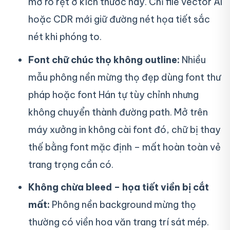
mờ rõ rệt ở kích thước này. Chỉ file vector AI
hoặc CDR mới giữ đường nét họa tiết sắc
nét khi phóng to.
Font chữ chúc thọ không outline:
Nhiều
mẫu phông nền mừng thọ đẹp dùng font thư
pháp hoặc font Hán tự tùy chỉnh nhưng
không chuyển thành đường path. Mở trên
máy xưởng in không cài font đó, chữ bị thay
thế bằng font mặc định – mất hoàn toàn vẻ
trang trọng cần có.
Không chừa bleed – họa tiết viền bị cắt
mất:
Phông nền background mừng thọ
thường có viền hoa văn trang trí sát mép.