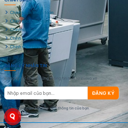
Chính sách thanh toán
Chính sách giao hàng
Chính sách đổi trả
Chính sách bảo mật
Chính sách bảo hành
ĐĂNG KÝ NHẬN TIN
Đăng ký để nhận những thông tin mới từ inviva.vn
✉
Chúng tôi cam kết bảo mật thông tin của bạn.