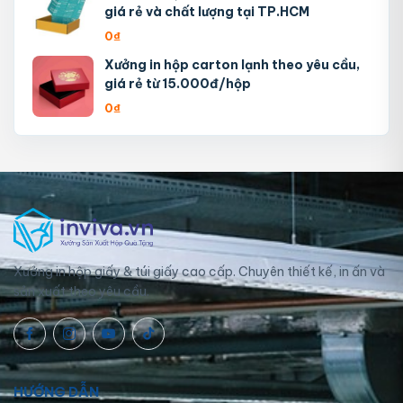
giá rẻ và chất lượng tại TP.HCM
0
₫
Xưởng in hộp carton lạnh theo yêu cầu,
giá rẻ từ 15.000đ/hộp
0
₫
Xưởng in hộp giấy & túi giấy cao cấp. Chuyên thiết kế, in ấn và
sản xuất theo yêu cầu.
HƯỚNG DẪN