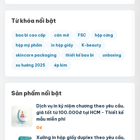
Từ khóa nổi bật
bao bì cao cấp
cán mở
FSC
hộp cứng
hộp mỹ phẩm
in hộp giấy
K-beauty
skincare packaging
thiết kế bao bì
unboxing
xu hướng 2025
ép kim
Sản phẩm nổi bật
Dịch vụ in kỷ niệm chương theo yêu cầu,
giá tốt từ 100.000đ tại HCM - Thiết kế
mẫu miễn phí
0
₫
Xưởng in hộp giấy duplex theo yêu cầu,