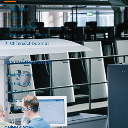
Giới thiệu
Liên hệ
Sơ đồ website
Điều khoản sử dụng
Chính sách bảo mật
SẢN PHẨM & DỊCH VỤ
In Hộp Cứng
In Hộp Giấy
In Túi Giấy
In Quà Tặng
Khắc Quà Tặng
CHÍNH SÁCH