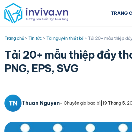
Skip
to
TRANG 
content
Trang chủ
>
Tin tức
>
Tài nguyên thiết kế
>
Tải 20+ mẫu thiệp đầy
Tải 20+ mẫu thiệp đầy th
PNG, EPS, SVG
TN
Thuan Nguyen
|
- Chuyên gia bao bì
19 Tháng 5, 2