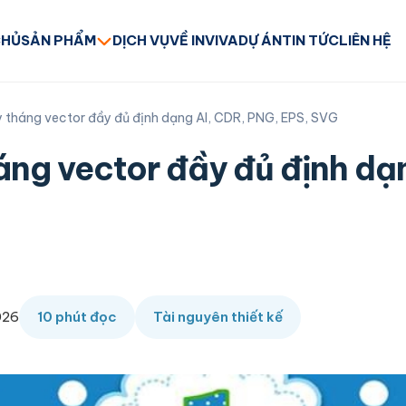
CHỦ
SẢN PHẨM
DỊCH VỤ
VỀ INVIVA
DỰ ÁN
TIN TỨC
LIÊN HỆ
 tháng vector đầy đủ định dạng AI, CDR, PNG, EPS, SVG
áng vector đầy đủ định dạ
026
10 phút đọc
Tài nguyên thiết kế