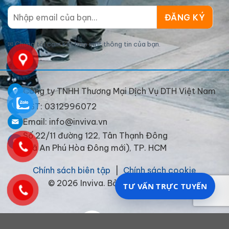
✉
Chúng tôi cam kết bảo mật thông tin của bạn.
Công ty TNHH Thương Mại Dịch Vụ DTH Việt Nam
MST: 0312996072
Email: info@inviva.vn
Số 22/11 đường 122, Tân Thạnh Đông
(xã An Phú Hòa Đông mới), TP. HCM
Chính sách biên tập
|
Chính sách cookie
© 2026 Inviva. Bảo lưu mọi quyền.
TƯ VẤN TRỰC TUYẾN