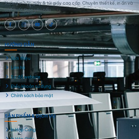
Xưởng in hộp giấy & túi giấy cao cấp. Chuyên thiết kế, in ấn và
sản xuất theo yêu cầu.
HƯỚNG DẪN
Giới thiệu
Liên hệ
Sơ đồ website
Điều khoản sử dụng
Chính sách bảo mật
SẢN PHẨM & DỊCH VỤ
In Hộp Cứng