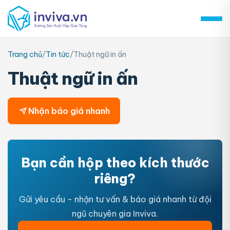
Skip
to
content
Trang chủ
/
Tin tức
/
Thuật ngữ in ấn
Thuật ngữ in ấn
Nhận báo giá nhanh
Bạn cần hộp theo kích thước
riêng?
Gửi yêu cầu - nhận tư vấn & báo giá nhanh từ đội
ngũ chuyên gia Inviva.