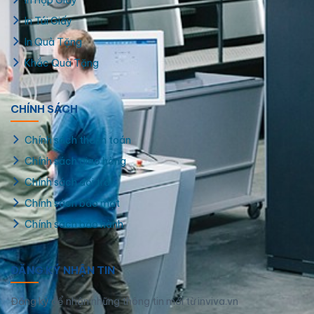
In Hộp Giấy
In Túi Giấy
In Quà Tặng
Khắc Quà Tặng
CHÍNH SÁCH
Chính sách thanh toán
Chính sách giao hàng
Chính sách đổi trả
Chính sách bảo mật
Chính sách bảo hành
ĐĂNG KÝ NHẬN TIN
Đăng ký để nhận những thông tin mới từ inviva.vn