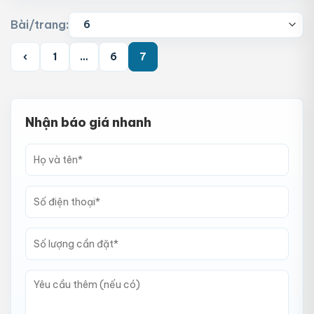
Bài/trang:
‹
1
…
6
7
Nhận báo giá nhanh