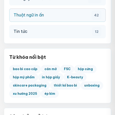
Thuật ngữ in ấn
42
Tin tức
12
Từ khóa nổi bật
bao bì cao cấp
cán mở
FSC
hộp cứng
hộp mỹ phẩm
in hộp giấy
K-beauty
skincare packaging
thiết kế bao bì
unboxing
xu hướng 2025
ép kim