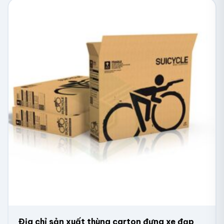
Am Hiểu Ngành Hàng Dừa Xuất Khẩu
Với đội ngũ chuyên viên tư vấn Inviva dày dặn kinh
nghiệm, doanh nghiệp được tư vấn về kích thước và
loại thùng phù hợp cũng như được hỗ trợ tối ưu quy
cách đóng gói theo từng thị trường như Mỹ, Trung
Quốc hoặc Trung Đông.
Thiết Kế Theo Yêu Cầu, Linh Hoạt Số Lượng
Inviva nhận thiết kế thùng theo kích thước riêng, phù
hợp mọi loại dừa từ dừa xiêm, dừa dứa đến dừa
nguyên buồng. Doanh nghiệp có thể in logo, tên
thương hiệu lên thùng như một cách gia tăng độ nhận
diện thương hiệu. In Viva nhận
sản xuất thùng carton
số lượng ít
, linh hoạt cho doanh nghiệp nhỏ lẻ.
Giao Hàng Toàn Quốc, Uy Tín, Đúng Hẹn
Dịch vụ giao hàng toàn quốc, đặc biệt ưu tiên hỗ trợ
Địa chỉ sản xuất thùng carton đựng xe đạp