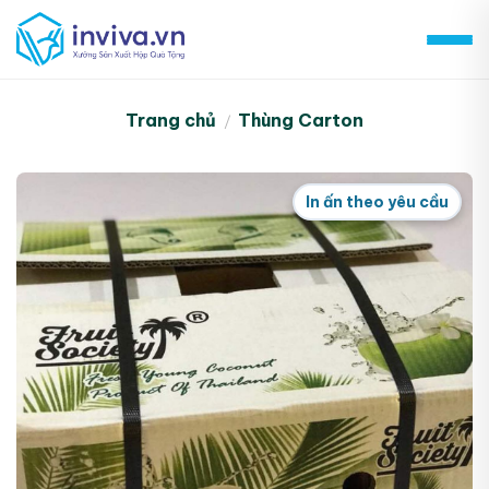
Skip
to
content
Trang chủ
Thùng Carton
/
In ấn theo yêu cầu