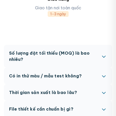
Giao tận nơi toàn quốc
1-3 ngày
Mẫu thùng carton đựng dừa tươi 3
Số lượng đặt tối thiểu (MOQ) là bao
nhiêu?
MOQ từ 300 hộp tùy sản phẩm. Một số sản phẩm
Có in thử màu / mẫu test không?
đặc biệt có thể có MOQ khác nhau.
Có, chúng tôi hỗ trợ in thử trước khi sản xuất đại
Thời gian sản xuất là bao lâu?
trà. Chi phí in thử sẽ được tính vào đơn hàng
chính thức.
Thông thường 7-10 ngày làm việc sau khi duyệt
File thiết kế cần chuẩn bị gì?
maket. Có thể rút ngắn nếu cần gấp, vui lòng liên