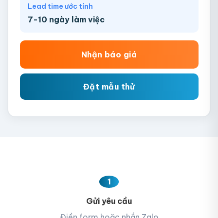
Lead time ước tính
Mẫu thùng carton đựng dừa xuất khẩu 1
7-10 ngày làm việc
Chưa có file?
Bỏ qua, team hỗ trợ thiết kế →
Nhận báo giá
Đặt mẫu thử
1
Gửi yêu cầu
Điền form hoặc nhắn Zalo