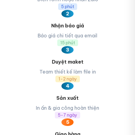
5 phút
2
Mẫu thùng carton đựng dừa xuất khẩu 2
Nhận báo giá
Báo giá chi tiết qua email
15 phút
3
Duyệt maket
Team thiết kế làm file in
1-2 ngày
4
Sản xuất
In ấn & gia công hoàn thiện
5-7 ngày
5
Giao hàng