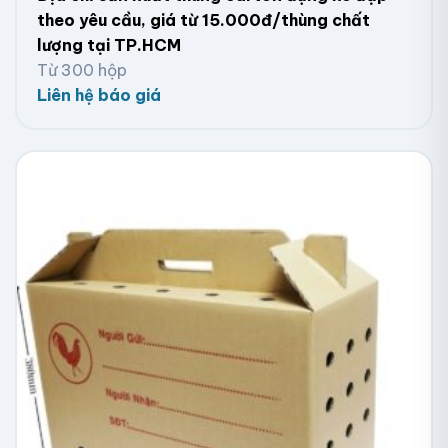
nhanh tại các tỉnh có sản lượng dừa lớn như Bến Tre,
theo yêu cầu, giá từ 15.000đ/thùng chất
Long An, Tiền Giang. Nhờ hệ thống vận chuyển chủ
lượng tại TP.HCM
động, thời gian giao hàng luôn đảm bảo đúng tiến độ,
Từ 300 hộp
đảm bảo không ảnh hưởng đến lịch xuất khẩu.
Liên hệ báo giá
Xưởng In Viva – Cơ Sở Làm Thùng Carton Giá Rẻ, Uy Tín
Tại HCM – Hình minh họa