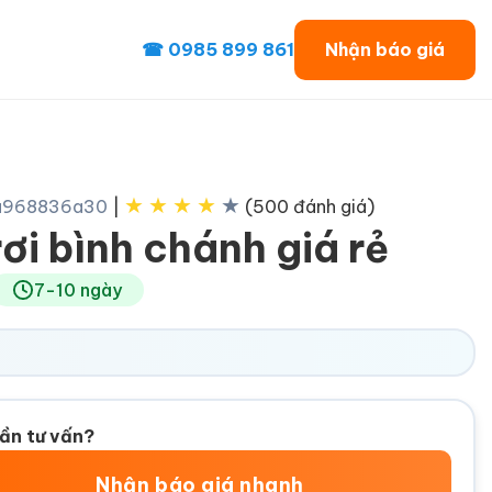
☎ 0985 899 861
Nhận báo giá
★
★
★
★
★
3a968836a30
|
(500 đánh giá)
rơi bình chánh giá rẻ
7-10 ngày
ần tư vấn?
Nhận báo giá nhanh