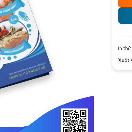
In th
Xuất 