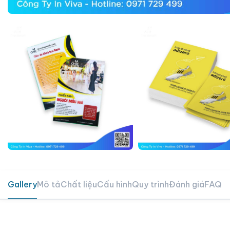
Gallery
Mô tả
Chất liệu
Cấu hình
Quy trình
Đánh giá
FAQ