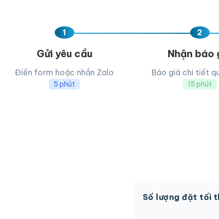
1
2
Gửi yêu cầu
Nhận báo 
Điền form hoặc nhắn Zalo
Báo giá chi tiết q
5 phút
15 phút
Số lượng đặt tối 
MOQ từ 300 hộp tùy