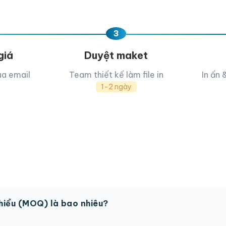
Tờ-rơi-bình-chánh-giá-rẻ
3
giá
Duyệt maket
ua email
Team thiết kế làm file in
In ấn 
1-2 ngày
thiểu (MOQ) là bao nhiêu?
 sản phẩm. Một số sản phẩm đặc biệt có thể có MOQ khá