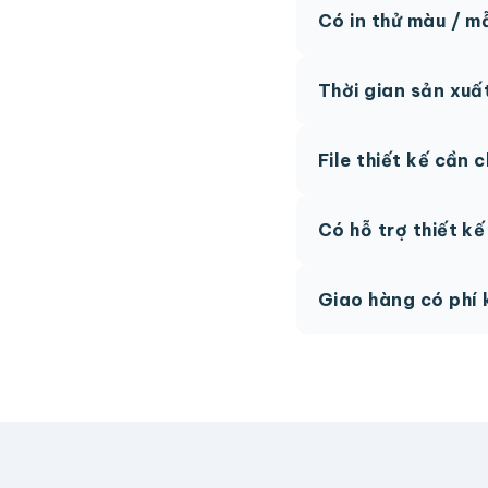
Có in thử màu / m
Có, chúng tôi hỗ trợ 
Thời gian sản xuấ
thức.
Thông thường 7-10 n
File thiết kế cần 
hệ để được tư vấn.
AI, PDF vector hoặc 
Có hỗ trợ thiết k
phí.
Có, team thiết kế h
Giao hàng có phí 
Giao toàn quốc, phí 