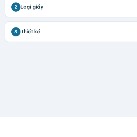
Loại giấy
2
C300
Thiết kế
3
💡 Hỗ trợ AI, PDF, EPS, PSD, PNG (300dpi). Nếu chưa 
Kéo thả fil
AI, PDF, EPS, PS
Chưa có file?
Bỏ q