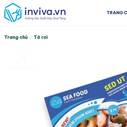
Skip
to
TRANG 
content
Trang chủ
Tờ rơi
/