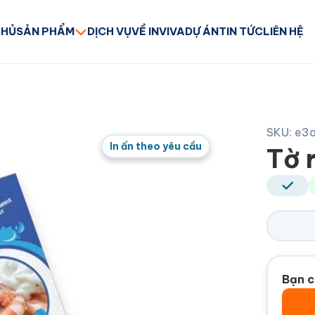
CHỦ
SẢN PHẨM
DỊCH VỤ
VỀ INVIVA
DỰ ÁN
TIN TỨC
LIÊN HỆ
SKU: e
In ấn theo yêu cầu
Tờ 
Bạn c