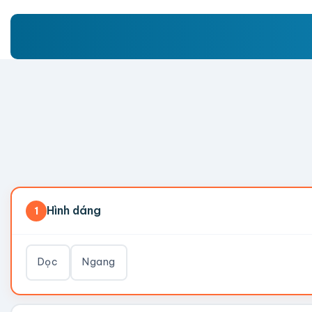
Hình dáng
1
Dọc
Ngang