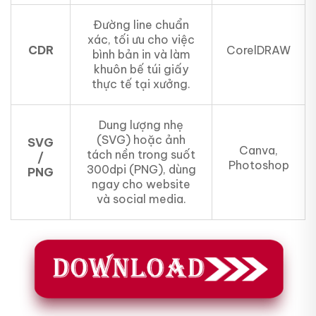
Đường line chuẩn
xác, tối ưu cho việc
CDR
CorelDRAW
bình bản in và làm
khuôn bế túi giấy
thực tế tại xưởng.
Dung lượng nhẹ
(SVG) hoặc ảnh
SVG
Canva,
tách nền trong suốt
/
Photoshop
300dpi (PNG), dùng
PNG
ngay cho website
và social media.