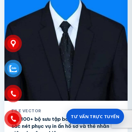
FILE VECTOR
TƯ VẤN TRỰC TUYẾN
Tải 100+ bộ sưu tập background ảnh thẻ
sắc nét phục vụ in ấn hồ sơ và thẻ nhân