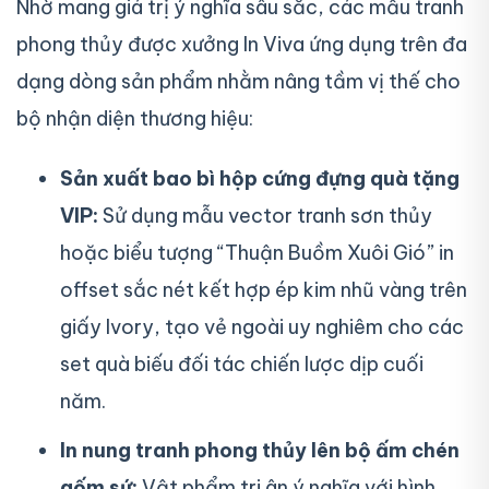
Nhờ mang giá trị ý nghĩa sâu sắc, các mẫu tranh
phong thủy được xưởng In Viva ứng dụng trên đa
dạng dòng sản phẩm nhằm nâng tầm vị thế cho
bộ nhận diện thương hiệu:
Sản xuất bao bì hộp cứng đựng quà tặng
VIP:
Sử dụng mẫu vector tranh sơn thủy
hoặc biểu tượng “Thuận Buồm Xuôi Gió” in
offset sắc nét kết hợp ép kim nhũ vàng trên
giấy Ivory, tạo vẻ ngoài uy nghiêm cho các
set quà biếu đối tác chiến lược dịp cuối
năm.
In nung tranh phong thủy lên bộ ấm chén
gốm sứ:
Vật phẩm tri ân ý nghĩa với hình