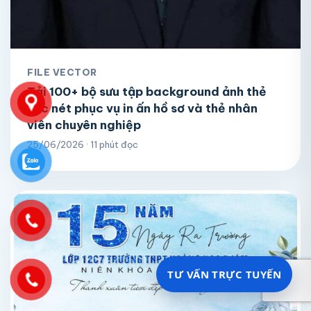
FILE VECTOR
Tải 100+ bộ sưu tập background ảnh thẻ
sắc nét phục vụ in ấn hồ sơ và thẻ nhân
viên chuyên nghiệp
25/06/2026 · 11 phút đọc
TƯ VẤN TRỰC TUYẾN