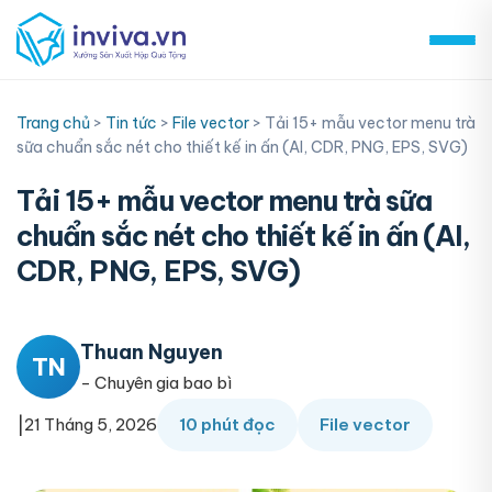
Skip
to
content
Trang chủ
>
Tin tức
>
File vector
>
Tải 15+ mẫu vector menu trà
sữa chuẩn sắc nét cho thiết kế in ấn (AI, CDR, PNG, EPS, SVG)
Tải 15+ mẫu vector menu trà sữa
chuẩn sắc nét cho thiết kế in ấn (AI,
CDR, PNG, EPS, SVG)
Thuan Nguyen
TN
- Chuyên gia bao bì
|
21 Tháng 5, 2026
10 phút đọc
File vector