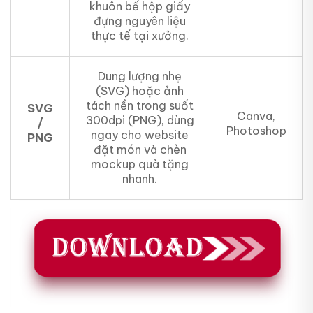
khuôn bế hộp giấy
đựng nguyên liệu
thực tế tại xưởng.
Dung lượng nhẹ
(SVG) hoặc ảnh
tách nền trong suốt
SVG
Canva,
300dpi (PNG), dùng
/
Photoshop
ngay cho website
PNG
đặt món và chèn
mockup quà tặng
nhanh.