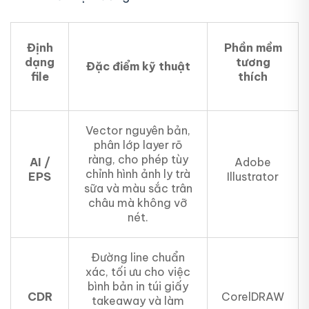
Định
Phần mềm
dạng
tương
Đặc điểm kỹ thuật
file
thích
Vector nguyên bản,
phân lớp layer rõ
ràng, cho phép tùy
AI /
Adobe
chỉnh hình ảnh ly trà
EPS
Illustrator
sữa và màu sắc trân
châu mà không vỡ
nét.
Đường line chuẩn
xác, tối ưu cho việc
bình bản in túi giấy
CDR
CorelDRAW
takeaway và làm