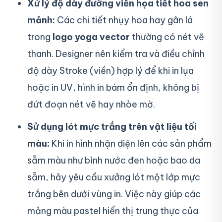
Xử lý độ dày đường viền họa tiết hoa sen
mảnh:
Các chi tiết nhụy hoa hay gân lá
trong
logo yoga vector
thường có nét vẽ
thanh. Designer nên kiểm tra và điều chỉnh
độ dày Stroke (viền) hợp lý để khi in lụa
hoặc in UV, hình in bám ổn định, không bị
đứt đoạn nét vẽ hay nhòe mờ.
Sử dụng lót mực trắng trên vật liệu tối
màu:
Khi in hình nhận diện lên các sản phẩm
sẫm màu như bình nước đen hoặc bao da
sẫm, hãy yêu cầu xưởng lót một lớp mực
trắng bên dưới vùng in. Việc này giúp các
mảng màu pastel hiển thị trung thực của