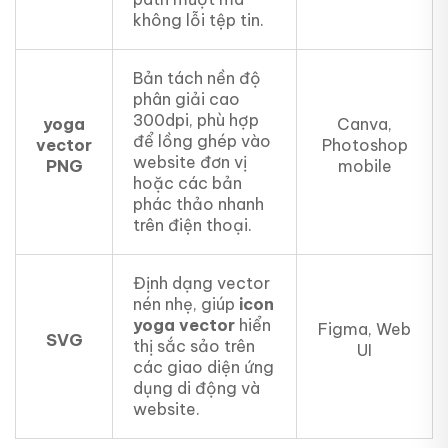
không lỗi tệp tin.
Bản tách nền độ
phân giải cao
300dpi, phù hợp
yoga
Canva,
để lồng ghép vào
vector
Photoshop
website đơn vị
PNG
mobile
hoặc các bản
phác thảo nhanh
trên điện thoại.
Định dạng vector
nén nhẹ, giúp
icon
yoga vector
hiển
Figma, Web
SVG
thị sắc sảo trên
UI
các giao diện ứng
dụng di động và
website.