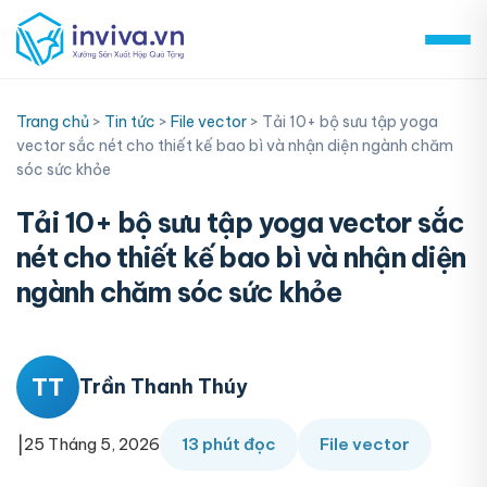
Skip
to
content
Trang chủ
>
Tin tức
>
File vector
>
Tải 10+ bộ sưu tập yoga
vector sắc nét cho thiết kế bao bì và nhận diện ngành chăm
sóc sức khỏe
Tải 10+ bộ sưu tập yoga vector sắc
nét cho thiết kế bao bì và nhận diện
ngành chăm sóc sức khỏe
TT
Trần Thanh Thúy
|
25 Tháng 5, 2026
13 phút đọc
File vector