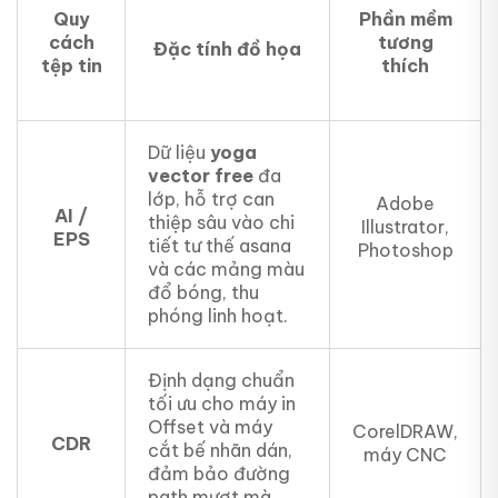
Quy
Phần mềm
cách
tương
Đặc tính đồ họa
tệp tin
thích
Dữ liệu
yoga
vector free
đa
lớp, hỗ trợ can
Adobe
AI /
thiệp sâu vào chi
Illustrator,
EPS
tiết tư thế asana
Photoshop
và các mảng màu
đổ bóng, thu
phóng linh hoạt.
Định dạng chuẩn
tối ưu cho máy in
Offset và máy
CorelDRAW,
CDR
cắt bế nhãn dán,
máy CNC
đảm bảo đường
path mượt mà