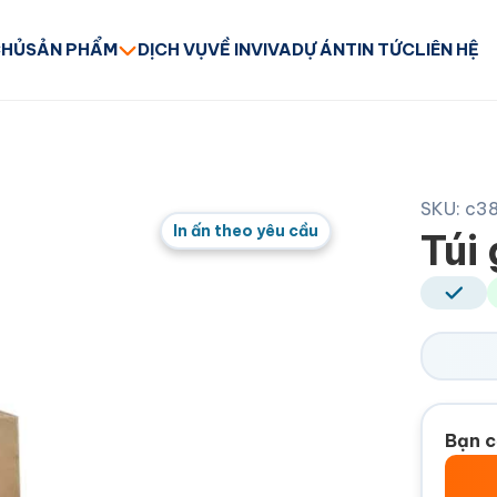
CHỦ
SẢN PHẨM
DỊCH VỤ
VỀ INVIVA
DỰ ÁN
TIN TỨC
LIÊN HỆ
SKU: c3
In ấn theo yêu cầu
Túi
Bạn c