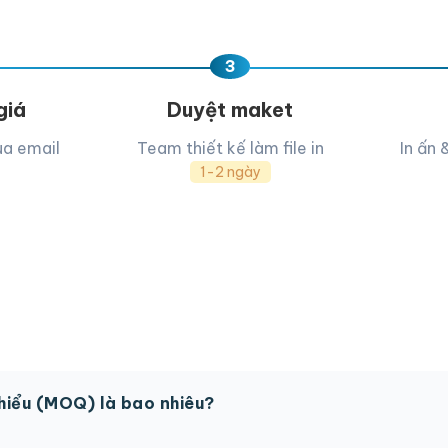
3
giá
Duyệt maket
ua email
Team thiết kế làm file in
In ấn 
1-2 ngày
thiểu (MOQ) là bao nhiêu?
 sản phẩm. Một số sản phẩm đặc biệt có thể có MOQ khá