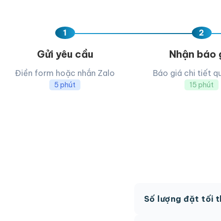
1
2
Gửi yêu cầu
Nhận báo 
Điền form hoặc nhắn Zalo
Báo giá chi tiết q
5 phút
15 phút
Số lượng đặt tối 
MOQ từ 300 hộp tùy