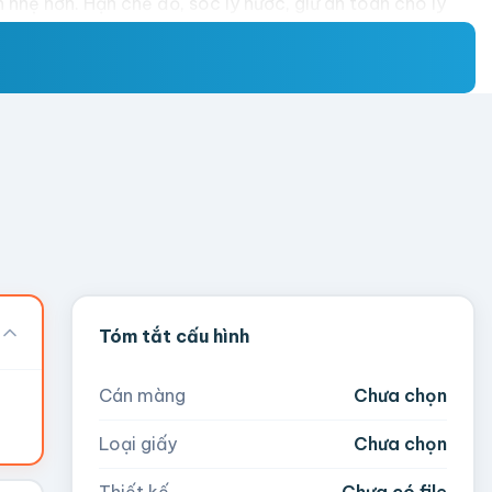
 nhẹ hơn. Hạn chế đổ, sóc ly nước, giữ an toàn cho ly
đáp ứng các yêu cầu khác nhau.
Ví dụ, túi giấy loại 1 ly có kích thước 38.6x18cm và túi
tiếp với Viva để được tư vấn về các dịch vụ in ấn và gia
Tóm tắt cấu hình
 cho việc di chuyển và mang trà sữa về nhờ quai xách bên
Cán màng
Chưa chọn
Loại giấy
Chưa chọn
c điểm trong mờ, dẻo dai và hình dáng bắt mắt, đặc biệt
Thiết kế
Chưa có file