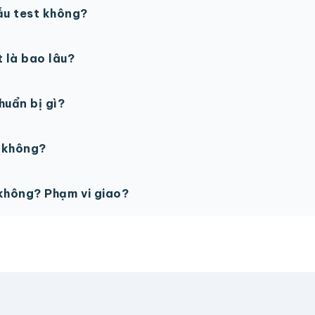
ẫu test không?
in thử trước khi sản xuất đại trà. Chi phí in thử sẽ được tí
t là bao lâu?
gày làm việc sau khi duyệt maket. Có thể rút ngắn nếu cần
chuẩn bị gì?
PSD với độ phân giải 300dpi. Nếu chưa có file thiết kế, t
ế không?
ỗ trợ miễn phí cho tất cả đơn hàng.
không? Phạm vi giao?
vận chuyển tính theo địa chỉ nhận hàng. Đơn lớn có thể đượ