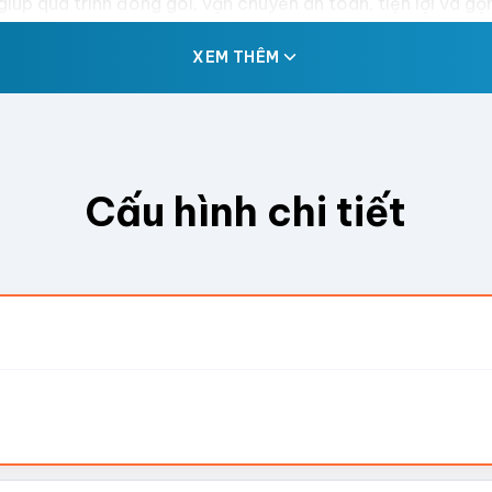
iúp quá trình đóng gói, vận chuyển an toàn, tiện lợi và gọn
XEM THÊM
ng ly trà sữa, nước uống
. Phương pháp in ấn phổ biến là in offset 2 mặt 4 màu để 
hoạt để phù hợp với nhu cầu đóng gói của các doanh nghiệp. 
Cấu hình chi tiết
 Nếu bạn cần kích thước đặc biệt, bạn có thể liên hệ trực 
đứng và được ép 4 biên cùng 8 cạnh, cung cấp tính tiện lợi
ữa, túi zipper đựng trà sữa.
àm từ nhựa PE nguyên sinh an toàn cho người dùng. Túi có đặ
e away hoặc ly trà sữa