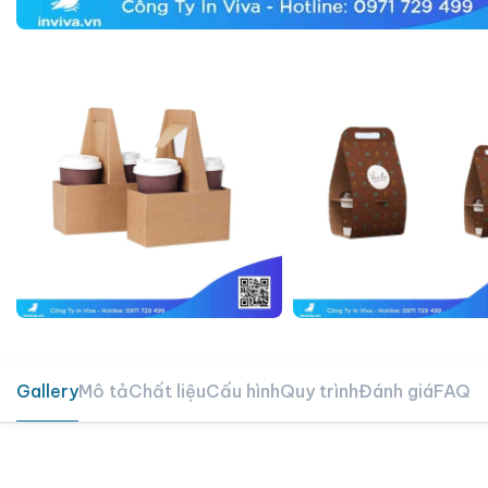
Gallery
Mô tả
Chất liệu
Cấu hình
Quy trình
Đánh giá
FAQ