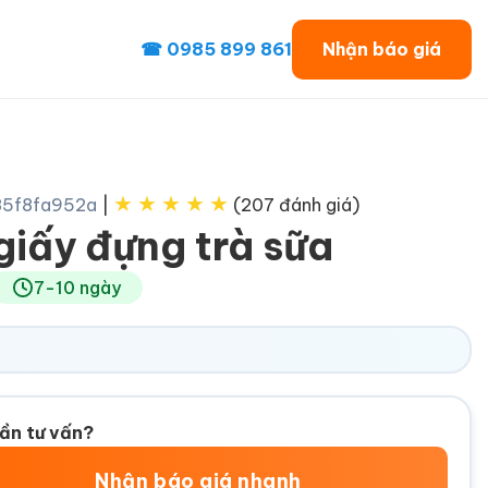
☎ 0985 899 861
Nhận báo giá
★
★
★
★
★
85f8fa952a
|
(207 đánh giá)
 giấy đựng trà sữa
7-10 ngày
ần tư vấn?
Nhận báo giá nhanh