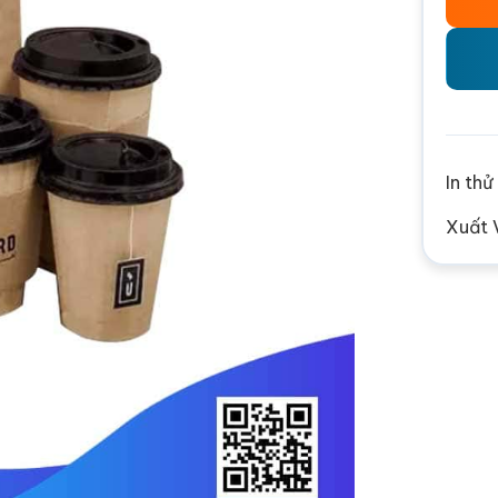
In th
Xuất 