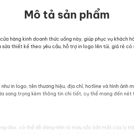
Mô tả sản phẩm
cửa hàng kinh doanh thức uống này, giúp phục vụ khách h
à sữa thiết kế theo yêu cầu, hỗ trợ in logo lên túi, giá rẻ c
hể như in logo, tên thương hiệu, địa chỉ, hotline và hình ản
 sữa sang trọng kèm thông tin chi tiết, cụ thể mang đến né
bóng dẻo, có thể dễ dàng nhìn rõ màu sắc bắt mắt của ly tr