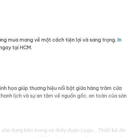
àng mua mang về một cách tiện lợi và sang trọng.
In
ó ngay tại HCM.
h minh họa giúp thương hiệu nổi bật giữa hàng trăm cửa
t thanh lịch và sự an tâm về nguồn gốc, an toàn của sản
à sữa đựng bên trong và thấy được Logo,.. Thiết kế đa