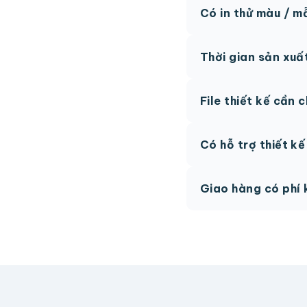
Có in thử màu / m
Có, chúng tôi hỗ trợ 
Thời gian sản xuấ
thức.
Thông thường 7-10 n
File thiết kế cần 
hệ để được tư vấn.
AI, PDF vector hoặc 
Có hỗ trợ thiết k
phí.
Có, team thiết kế h
Giao hàng có phí 
Giao toàn quốc, phí 